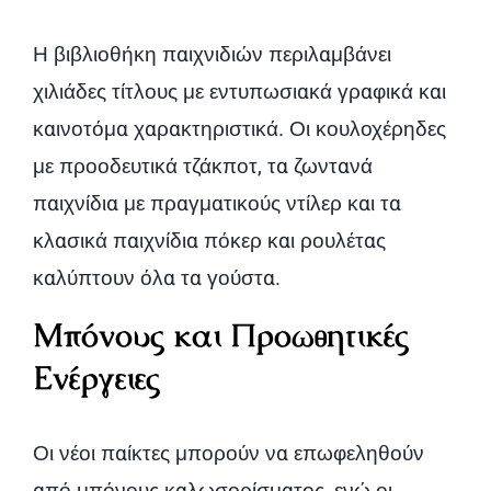
Η βιβλιοθήκη παιχνιδιών περιλαμβάνει
χιλιάδες τίτλους με εντυπωσιακά γραφικά και
καινοτόμα χαρακτηριστικά. Οι κουλοχέρηδες
με προοδευτικά τζάκποτ, τα ζωντανά
παιχνίδια με πραγματικούς ντίλερ και τα
κλασικά παιχνίδια πόκερ και ρουλέτας
καλύπτουν όλα τα γούστα.
Μπόνους και Προωθητικές
Ενέργειες
Οι νέοι παίκτες μπορούν να επωφεληθούν