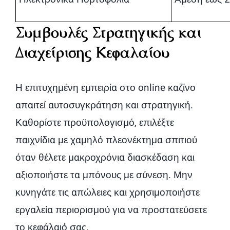
Συμβουλές Στρατηγικής και
Διαχείρισης Κεφαλαίου
Η επιτυχημένη εμπειρία στο online καζίνο
απαιτεί αυτοσυγκράτηση και στρατηγική.
Καθορίστε προϋπολογισμό, επιλέξτε
παιχνίδια με χαμηλό πλεονέκτημα σπιτιού
όταν θέλετε μακροχρόνια διασκέδαση και
αξιοποιήστε τα μπόνους με σύνεση. Μην
κυνηγάτε τις απώλειες και χρησιμοποιήστε
εργαλεία περιορισμού για να προστατεύσετε
το κεφάλαιό σας.