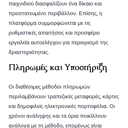
παιχνιδιού διασφαλίζουν ένα δίκαιο και
προστατευμένο περιβάλλον. Επίσης, η
πλατφόρμα συμμορφώνεται με τις
ρυθμιστικές απαιτήσεις και προσφέρει
εργαλεία αυτοελέγχου για περιορισμό της
δραστηριότητας.
Πληρωμές και Υποστήριξη
Οι διαθέσιμες μέθοδοι πληρωμών
περιλαμβάνουν τραπεζικές μεταφορές, κάρτες
και δημοφιλείς ηλεκτρονικές πορτοφόλια. Οι
χρόνοι ανάληψης και τα όρια ποικίλλουν
ανάλογα με τη μέθοδο, επομένως είναι