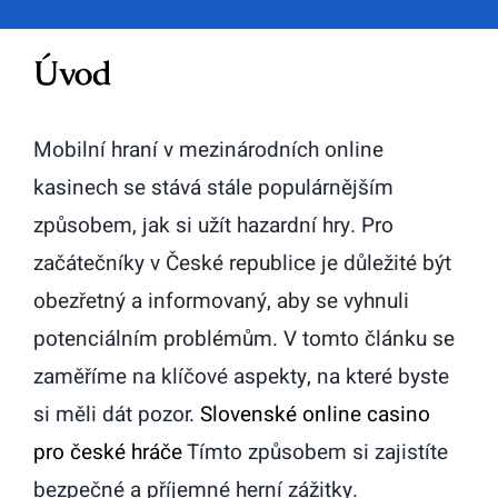
Úvod
Mobilní hraní v mezinárodních online
kasinech se stává stále populárnějším
způsobem, jak si užít hazardní hry. Pro
začátečníky v České republice je důležité být
obezřetný a informovaný, aby se vyhnuli
potenciálním problémům. V tomto článku se
zaměříme na klíčové aspekty, na které byste
si měli dát pozor.
Slovenské online casino
pro české hráče
Tímto způsobem si zajistíte
bezpečné a příjemné herní zážitky.