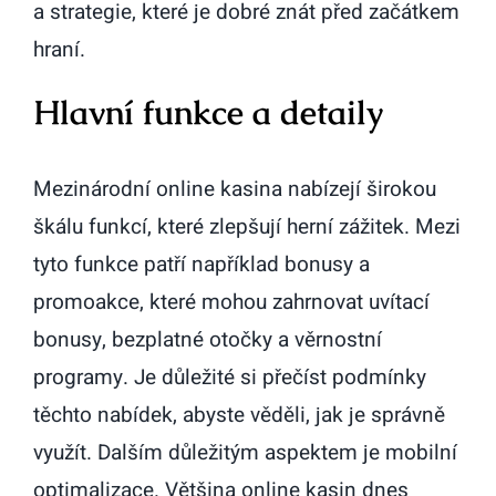
a strategie, které je dobré znát před začátkem
hraní.
Hlavní funkce a detaily
Mezinárodní online kasina nabízejí širokou
škálu funkcí, které zlepšují herní zážitek. Mezi
tyto funkce patří například bonusy a
promoakce, které mohou zahrnovat uvítací
bonusy, bezplatné otočky a věrnostní
programy. Je důležité si přečíst podmínky
těchto nabídek, abyste věděli, jak je správně
využít. Dalším důležitým aspektem je mobilní
optimalizace. Většina online kasin dnes