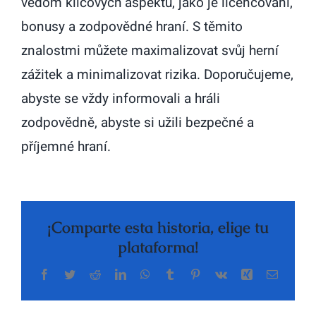
vědom klíčových aspektů, jako je licencování,
bonusy a zodpovědné hraní. S těmito
znalostmi můžete maximalizovat svůj herní
zážitek a minimalizovat rizika. Doporučujeme,
abyste se vždy informovali a hráli
zodpovědně, abyste si užili bezpečné a
příjemné hraní.
¡Comparte esta historia, elige tu
plataforma!
Facebook
Twitter
Reddit
LinkedIn
WhatsApp
Tumblr
Pinterest
Vk
Xing
Correo
electrón