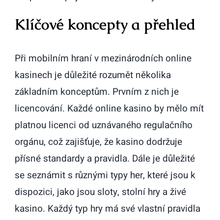
Klíčové koncepty a přehled
Při mobilním hraní v mezinárodních online
kasinech je důležité rozumět několika
základním konceptům. Prvním z nich je
licencování. Každé online kasino by mělo mít
platnou licenci od uznávaného regulačního
orgánu, což zajišťuje, že kasino dodržuje
přísné standardy a pravidla. Dále je důležité
se seznámit s různými typy her, které jsou k
dispozici, jako jsou sloty, stolní hry a živé
kasino. Každý typ hry má své vlastní pravidla