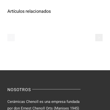
Artículos relacionados
Cómo
tomar
Le
tabletas
Migliori
de
Slot
Parabolan
su
de
Spinsy
manera
Casino
segura
NOSOTROS
Cerámicas Chenoll es una empresa fundada
por don Ernest Chenoll Orts (Manises 1945)