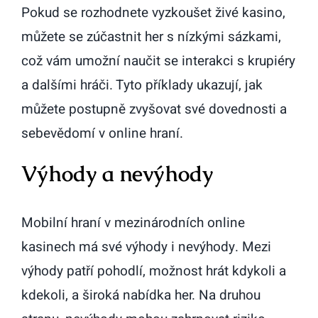
Pokud se rozhodnete vyzkoušet živé kasino,
můžete se zúčastnit her s nízkými sázkami,
což vám umožní naučit se interakci s krupiéry
a dalšími hráči. Tyto příklady ukazují, jak
můžete postupně zvyšovat své dovednosti a
sebevědomí v online hraní.
Výhody a nevýhody
Mobilní hraní v mezinárodních online
kasinech má své výhody i nevýhody. Mezi
výhody patří pohodlí, možnost hrát kdykoli a
kdekoli, a široká nabídka her. Na druhou