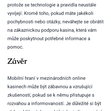
protože se technologie a pravidla neustále
vyvíjejí. Kromě toho, pokud máte jakékoli
pochybnosti nebo otázky, neváhejte se obrátit
na zákaznickou podporu kasina, která vám
může poskytnout potřebné informace a
pomoc.
Závěr
Mobilní hraní v mezinárodních online
kasinech může být zábavnou a vzrušující
zkušeností, pokud se k němu přistupuje s
rozvahou a informovaností. Je důležité si být