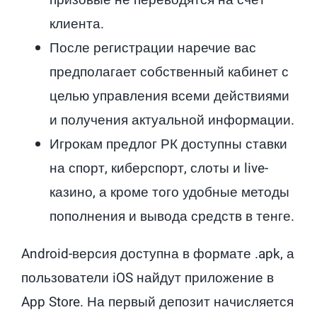
призовые не переводятся на счёт
клиента.
После регистрации наречие вас
предполагает собственный кабинет с
целью управления всеми действиями
и получения актуальной информации.
Игрокам предлог РК доступны ставки
на спорт, киберспорт, слоты и live-
казино, а кроме того удобные методы
пополнения и вывода средств в тенге.
Android-версия доступна в формате .apk, а
пользователи iOS найдут приложение в
App Store. На первый депозит начисляется