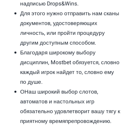
надписью Drops&Wins.
Для этого нужно отправить нам сканы
документов, удостоверяющих
личность, или пройти процедуру
другим доступным способом.
Благодаря широкому выбору
дисциплин, Mostbet обязуется, словно
каждый игрок найдет то, словно ему
по душе.
ОНаш широкий выбор слотов,
автоматов и настольных игр
обязательно удовлетворит вашу тягу к
приятному времяпрепровождению.