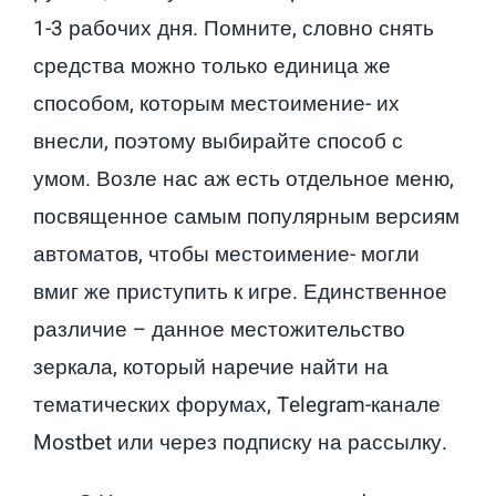
1-3 рабочих дня. Помните, словно снять
средства можно только единица же
способом, которым местоимение- их
внесли, поэтому выбирайте способ с
умом. Возле нас аж есть отдельное меню,
посвященное самым популярным версиям
автоматов, чтобы местоимение- могли
вмиг же приступить к игре. Единственное
различие – данное местожительство
зеркала, который наречие найти на
тематических форумах, Telegram-канале
Mostbet или через подписку на рассылку.