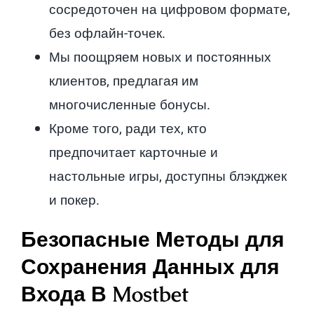
сосредоточен на цифровом формате,
без офлайн-точек.
Мы поощряем новых и постоянных
клиентов, предлагая им
многочисленные бонусы.
Кроме того, ради тех, кто
предпочитает карточные и
настольные игры, доступны блэкджек
и покер.
Безопасные Методы для
Сохранения Данных для
Входа В Mostbet