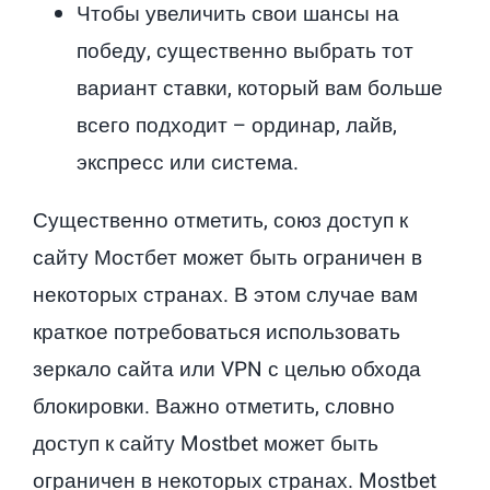
Чтобы увеличить свои шансы на
победу, существенно выбрать тот
вариант ставки, который вам больше
всего подходит – ординар, лайв,
экспресс или система.
Существенно отметить, союз доступ к
сайту Мостбет может быть ограничен в
некоторых странах. В этом случае вам
краткое потребоваться использовать
зеркало сайта или VPN с целью обхода
блокировки. Важно отметить, словно
доступ к сайту Mostbet может быть
ограничен в некоторых странах. Mostbet