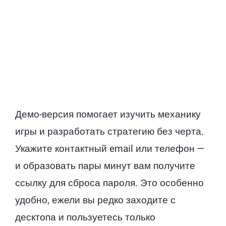
Демо-версия помогает изучить механику
игры и разработать стратегию без черта.
Укажите контактный email или телефон —
и образовать пары минут вам получите
ссылку для сброса пароля. Это особенно
удобно, ежели вы редко заходите с
десктопа и пользуетесь только