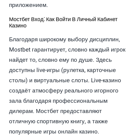
приложением.
Мостбет Вход⁚ Как Войти В Личный Кабинет
Казино
Благодаря широкому выбору дисциплин,
Mostbet гарантирует, словно каждый игрок
найдет то, словно ему по душе. Здесь
доступны live-игры (рулетка, карточные
столы) и виртуальные слоты. Live-казино
создаёт атмосферу реального игорного
зала благодаря профессиональным
дилерам. Мостбет предоставляют
отличную спортивную книгу, а также
популярные игры онлайн казино.