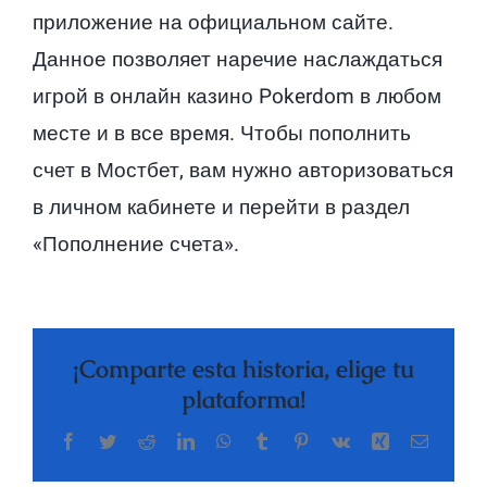
приложение на официальном сайте.
Данное позволяет наречие наслаждаться
игрой в онлайн казино Pokerdom в любом
месте и в все время. Чтобы пополнить
счет в Мостбет, вам нужно авторизоваться
в личном кабинете и перейти в раздел
«Пополнение счета».
¡Comparte esta historia, elige tu
plataforma!
Facebook
Twitter
Reddit
LinkedIn
WhatsApp
Tumblr
Pinterest
Vk
Xing
Correo
electrón