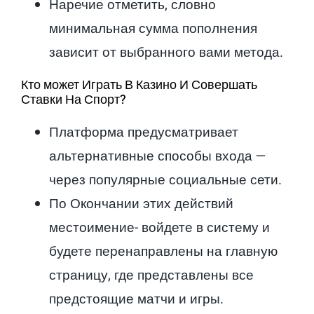
Наречие отметить, словно
минимальная сумма пополнения
зависит от выбранного вами метода.
Кто может Играть В Казино И Совершать
Ставки На Спорт?
Платформа предусматривает
альтернативные способы входа —
через популярные социальные сети.
По Окончании этих действий
местоимение- войдете в систему и
будете перенаправлены на главную
страницу, где представлены все
предстоящие матчи и игры.