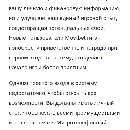
вашу личную и финансовую информацию,
но и улучшает ваш единый игровой опыт,
предотвращая потенциальные сбои.
Новые пользователи Mostbet гигант
приобрести приветственный награда при
первом входе в систему, что делает
начало игры более приятным.
Однако простого входа в систему
недостаточно, чтобы открыть все
возможности. Вы должны иметь личный
счет, чтобы юзать всеми преимуществами
и развлечениями. Микротелефонный