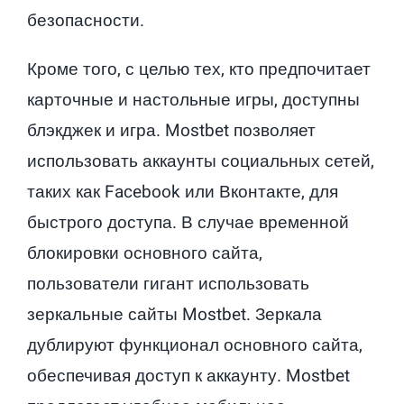
безопасности.
Кроме того, с целью тех, кто предпочитает
карточные и настольные игры, доступны
блэкджек и игра. Mostbet позволяет
использовать аккаунты социальных сетей,
таких как Facebook или Вконтакте, для
быстрого доступа. В случае временной
блокировки основного сайта,
пользователи гигант использовать
зеркальные сайты Mostbet. Зеркала
дублируют функционал основного сайта,
обеспечивая доступ к аккаунту. Mostbet