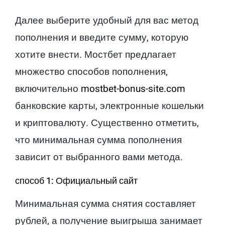
Далее выберите удобный для вас метод
пополнения и введите сумму, которую
хотите внести. Мостбет предлагает
множество способов пополнения,
включительно
mostbet-bonus-site.com
банковские карты, электронные кошельки
и криптовалюту. Существенно отметить,
что минимальная сумма пополнения
зависит от выбранного вами метода.
способ 1: Официальный сайт
Минимальная сумма снятия составляет
рублей, а получение выигрыша занимает