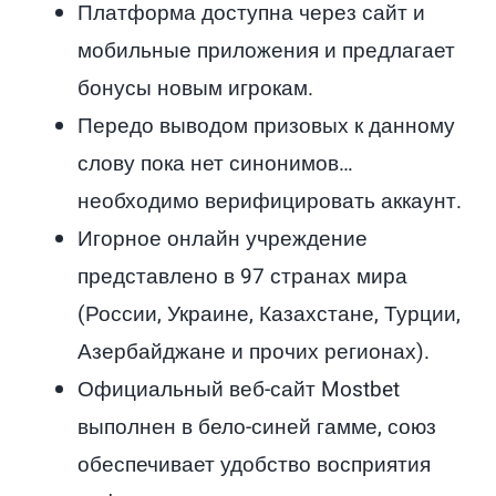
Платформа доступна через сайт и
мобильные приложения и предлагает
бонусы новым игрокам.
Передо выводом призовых к данному
слову пока нет синонимов…
необходимо верифицировать аккаунт.
Игорное онлайн учреждение
представлено в 97 странах мира
(России, Украине, Казахстане, Турции,
Азербайджане и прочих регионах).
Официальный веб-сайт Mostbet
выполнен в бело-синей гамме, союз
обеспечивает удобство восприятия