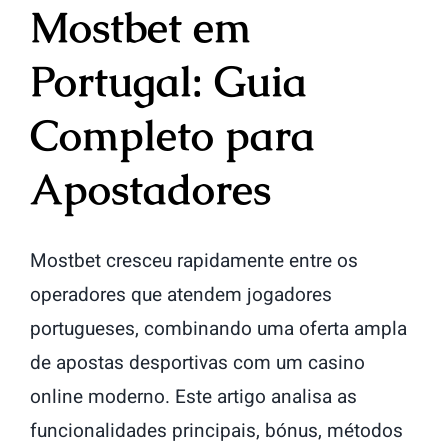
Mostbet em
Portugal: Guia
Completo para
Apostadores
Mostbet cresceu rapidamente entre os
operadores que atendem jogadores
portugueses, combinando uma oferta ampla
de apostas desportivas com um casino
online moderno. Este artigo analisa as
funcionalidades principais, bónus, métodos