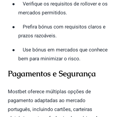
● Verifique os requisitos de rollover e os
mercados permitidos.
● Prefira bónus com requisitos claros e
prazos razoáveis.
● Use bónus em mercados que conhece
bem para minimizar o risco.
Pagamentos e Segurança
Mostbet oferece múltiplas opções de
pagamento adaptadas ao mercado
português, incluindo cartões, carteiras