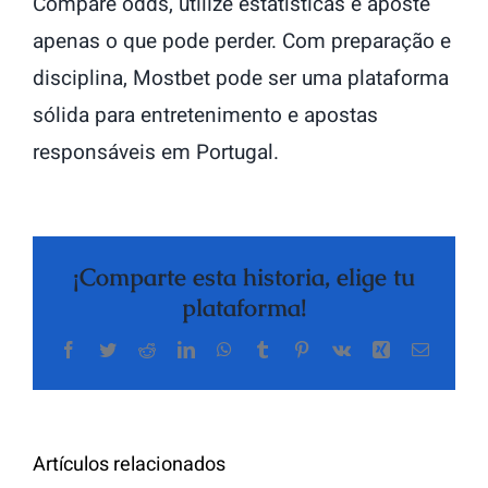
Compare odds, utilize estatísticas e aposte
apenas o que pode perder. Com preparação e
disciplina, Mostbet pode ser uma plataforma
sólida para entretenimento e apostas
responsáveis em Portugal.
¡Comparte esta historia, elige tu
plataforma!
Facebook
Twitter
Reddit
LinkedIn
WhatsApp
Tumblr
Pinterest
Vk
Xing
Correo
electrón
Artículos relacionados