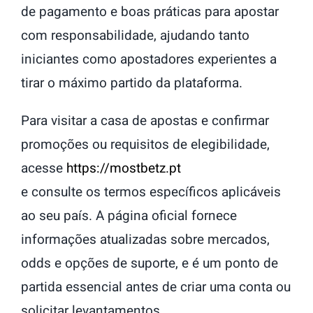
de pagamento e boas práticas para apostar
com responsabilidade, ajudando tanto
iniciantes como apostadores experientes a
tirar o máximo partido da plataforma.
Para visitar a casa de apostas e confirmar
promoções ou requisitos de elegibilidade,
acesse
https://mostbetz.pt
e consulte os termos específicos aplicáveis
ao seu país. A página oficial fornece
informações atualizadas sobre mercados,
odds e opções de suporte, e é um ponto de
partida essencial antes de criar uma conta ou
solicitar levantamentos.