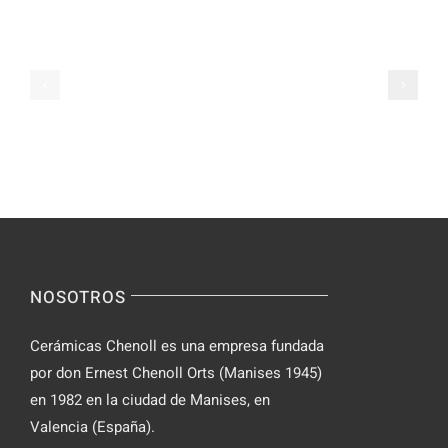
Jak
Jak
wybierać
wybrać
bezpieczne
najlepsze
kasyno
kasyno
online:
online
przewodni
w
dla
Polsce
graczy
NOSOTROS
Cerámicas Chenoll es una empresa fundada
por don Ernest Chenoll Orts (Manises 1945)
en 1982 en la ciudad de Manises, en
Valencia (España).