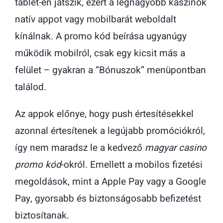
tablet-en játszik, ezért a legnagyobb kaszinók
natív appot vagy mobilbarát weboldalt
kínálnak. A promo kód beírása ugyanúgy
működik mobilról, csak egy kicsit más a
felület – gyakran a “Bónuszok” menüpontban
találod.
Az appok előnye, hogy push értesítésekkel
azonnal értesítenek a legújabb promóciókról,
így nem maradsz le a kedvező
magyar casino
promo kód
-okról. Emellett a mobilos fizetési
megoldások, mint a Apple Pay vagy a Google
Pay, gyorsabb és biztonságosabb befizetést
biztosítanak.