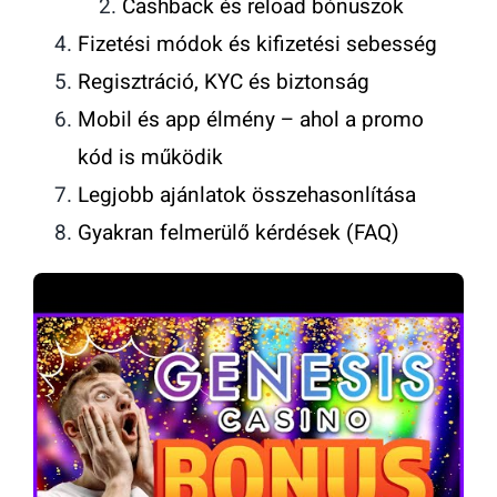
Cashback és reload bónuszok
Fizetési módok és kifizetési sebesség
Regisztráció, KYC és biztonság
Mobil és app élmény – ahol a promo
kód is működik
Legjobb ajánlatok összehasonlítása
Gyakran felmerülő kérdések (FAQ)