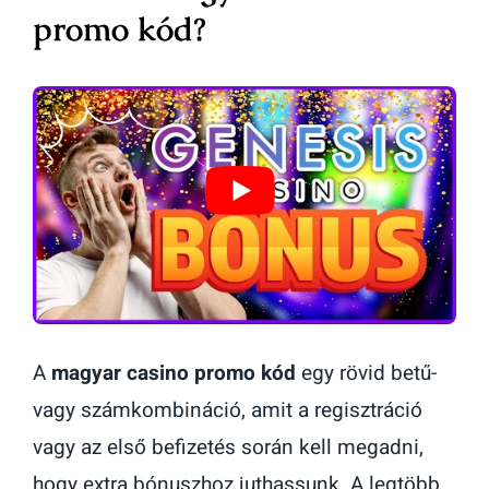
promo kód?
A
magyar casino promo kód
egy rövid betű-
vagy számkombináció, amit a regisztráció
vagy az első befizetés során kell megadni,
hogy extra bónuszhoz juthassunk. A legtöbb