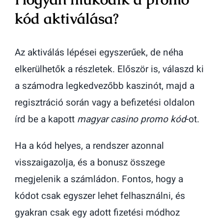
kód aktiválása?
Az aktiválás lépései egyszerűek, de néha
elkerülhetők a részletek. Először is, válaszd ki
a számodra legkedvezőbb kaszinót, majd a
regisztráció során vagy a befizetési oldalon
írd be a kapott
magyar casino promo kód
-ot.
Ha a kód helyes, a rendszer azonnal
visszaigazolja, és a bonusz összege
megjelenik a számládon. Fontos, hogy a
kódot csak egyszer lehet felhasználni, és
gyakran csak egy adott fizetési módhoz