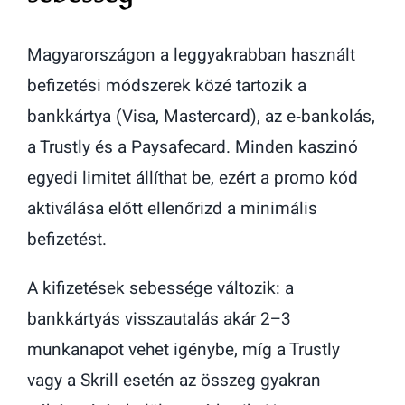
Magyarországon a leggyakrabban használt
befizetési módszerek közé tartozik a
bankkártya (Visa, Mastercard), az e‑bankolás,
a Trustly és a Paysafecard. Minden kaszinó
egyedi limitet állíthat be, ezért a promo kód
aktiválása előtt ellenőrizd a minimális
befizetést.
A kifizetések sebessége változik: a
bankkártyás visszautalás akár 2–3
munkanapot vehet igénybe, míg a Trustly
vagy a Skrill esetén az összeg gyakran