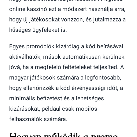
online kaszinó ezt a módszert használja arra,
hogy új játékosokat vonzzon, és jutalmazza a
hűséges ügyfeleket is.
Egyes promóciók kizárólag a kód beírásával
aktiválhatók, mások automatikusan kerülnek
jóvá, ha a megfelelő feltételeket teljesíted. A
magyar játékosok számára a legfontosabb,
hogy ellenőrizzék a kód érvényességi időt, a
minimális befizetést és a lehetséges
kizárásokat, például csak mobilos
felhasználók számára.
Hogyan működik a promo