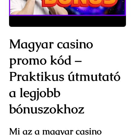
Magyar casino
promo kód –
Praktikus útmutató
a legjobb
bónuszokhoz
Mi az a magyar casino