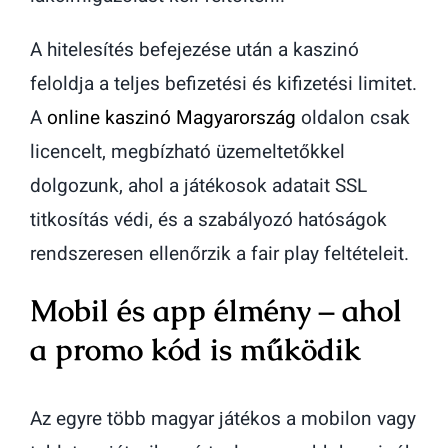
A hitelesítés befejezése után a kaszinó
feloldja a teljes befizetési és kifizetési limitet.
A
online kaszinó Magyarország
oldalon csak
licencelt, megbízható üzemeltetőkkel
dolgozunk, ahol a játékosok adatait SSL
titkosítás védi, és a szabályozó hatóságok
rendszeresen ellenőrzik a fair play feltételeit.
Mobil és app élmény – ahol
a promo kód is működik
Az egyre több magyar játékos a mobilon vagy