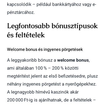
kapcsolódik – például bankkártyához vagy e-
pénztárcához.
Legfontosabb bónusztípusok
és feltételek
Welcome bonus és ingyenes pörgetések
A leggyakoribb bónusz a
welcome bonus
,
ami általában 100 % – 200 % közötti
megtérítést jelent az első befizetésedre, plusz
néhány ingyenes pörgetést a nyerőgépekhez.
A legnagyobb hírnévű kaszinók akár
200 000 Ft-ig is ajánlhatnak, de a feltételek –