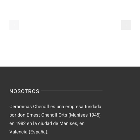
tomar
Le
tabletas
Migliori
de
Slot
Parabolan
su
de
Spinsy
manera
Casino
segura
NOSOTROS
Cerámicas Chenoll es una empresa fundada
por don Ernest Chenoll Orts (Manises 1945)
en 1982 en la ciudad de Manises, en
Valencia (España).