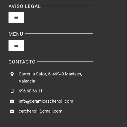
AVISO LEGAL
Toggle
Navigation
Política de privacidad
MENU
Toggle
Condiciones de uso
Navigation
Fabrica
CONTACTO
Accesibilidad
Carrer la Safor, 6, 46940 Manises,
Galeria
Valencia
Ley de cookies
696 60 66 11
Catalogo
info@ceramicaschenoll.com
Mapa del sitio
cerchenoll@gmail.com
Blog