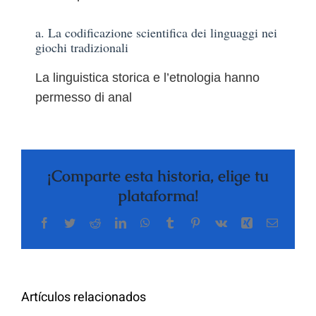
a. La codificazione scientifica dei linguaggi nei
giochi tradizionali
La linguistica storica e l’etnologia hanno
permesso di anal
¡Comparte esta historia, elige tu
plataforma!
Facebook
Twitter
Reddit
LinkedIn
WhatsApp
Tumblr
Pinterest
Vk
Xing
Correo
electrón
Artículos relacionados
Cómo