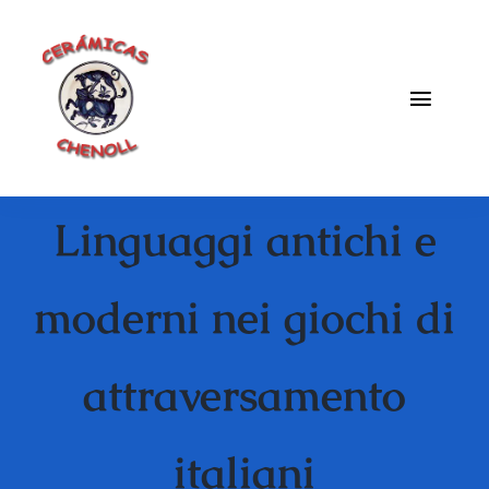
Saltar
al
contenido
Toggle
Naviga
Fabrica
Linguaggi antichi e
Galeria
Catalogo
moderni nei giochi di
Blog
attraversamento
Contacto
italiani