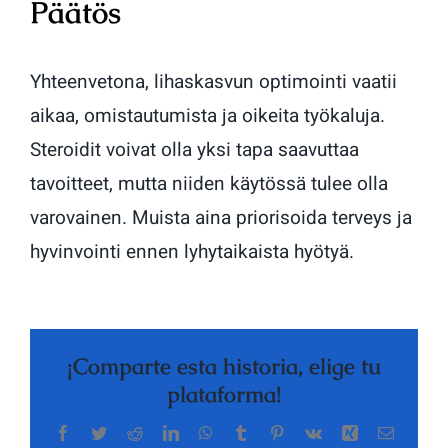
Päätös
Yhteenvetona, lihaskasvun optimointi vaatii
aikaa, omistautumista ja oikeita työkaluja.
Steroidit voivat olla yksi tapa saavuttaa
tavoitteet, mutta niiden käytössä tulee olla
varovainen. Muista aina priorisoida terveys ja
hyvinvointi ennen lyhytaikaista hyötyä.
¡Comparte esta historia, elige tu
plataforma!
Facebook
Twitter
Reddit
LinkedIn
WhatsApp
Tumblr
Pinterest
Vk
Xing
Correo
electrón