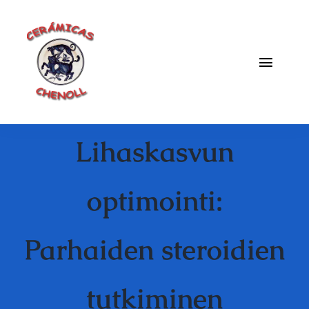
Saltar
al
contenido
Toggle
Naviga
Fabrica
Lihaskasvun
Galeria
Catalogo
optimointi:
Blog
Parhaiden steroidien
Contacto
tutkiminen