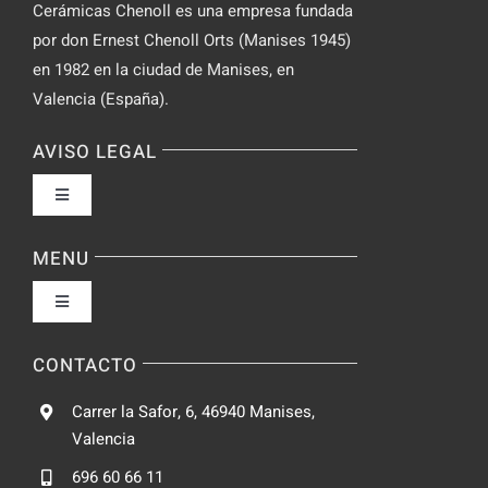
Cerámicas Chenoll es una empresa fundada
por don Ernest Chenoll Orts (Manises 1945)
en 1982 en la ciudad de Manises, en
Valencia (España).
AVISO LEGAL
Toggle
Navigation
Política de privacidad
MENU
Toggle
Condiciones de uso
Navigation
Fabrica
CONTACTO
Accesibilidad
Carrer la Safor, 6, 46940 Manises,
Galeria
Valencia
Ley de cookies
696 60 66 11