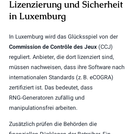
Lizenzierung und Sicherheit
in Luxemburg
In Luxemburg wird das Glücksspiel von der
Commission de Contrôle des Jeux
(CCJ)
reguliert. Anbieter, die dort lizenziert sind,
müssen nachweisen, dass ihre Software nach
internationalen Standards (z. B. eCOGRA)
zertifiziert ist. Das bedeutet, dass
RNG‑Generatoren zufällig und
manipulationsfrei arbeiten.
Zusätzlich prüfen die Behörden die