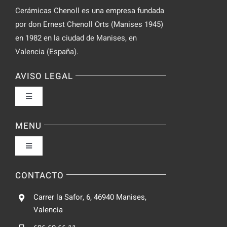
Cerámicas Chenoll es una empresa fundada
por don Ernest Chenoll Orts (Manises 1945)
en 1982 en la ciudad de Manises, en
Valencia (España).
AVISO LEGAL
Toggle
Navigation
Política de privacidad
MENU
Toggle
Condiciones de uso
Navigation
Fabrica
CONTACTO
Accesibilidad
Carrer la Safor, 6, 46940 Manises,
Galeria
Valencia
Ley de cookies