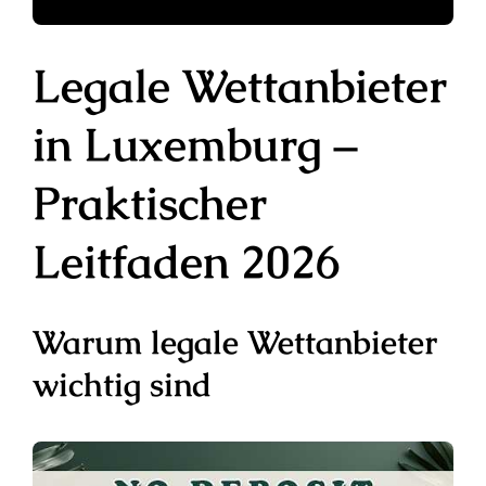
Legale Wettanbieter
in Luxemburg –
Praktischer
Leitfaden 2026
Warum legale Wettanbieter
wichtig sind