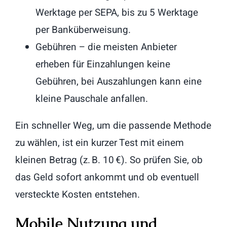
Werktage per SEPA, bis zu 5 Werktage
per Banküberweisung.
Gebühren – die meisten Anbieter
erheben für Einzahlungen keine
Gebühren, bei Auszahlungen kann eine
kleine Pauschale anfallen.
Ein schneller Weg, um die passende Methode
zu wählen, ist ein kurzer Test mit einem
kleinen Betrag (z. B. 10 €). So prüfen Sie, ob
das Geld sofort ankommt und ob eventuell
versteckte Kosten entstehen.
Mobile Nutzung und