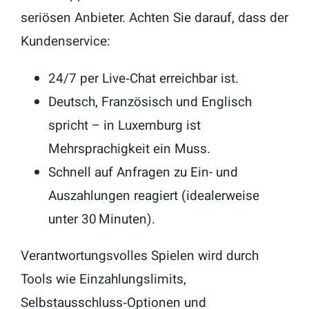
seriösen Anbieter. Achten Sie darauf, dass der
Kundenservice:
24/7 per Live‑Chat erreichbar ist.
Deutsch, Französisch und Englisch
spricht – in Luxemburg ist
Mehrsprachigkeit ein Muss.
Schnell auf Anfragen zu Ein- und
Auszahlungen reagiert (idealerweise
unter 30 Minuten).
Verantwortungsvolles Spielen wird durch
Tools wie Einzahlungslimits,
Selbstausschluss‑Optionen und