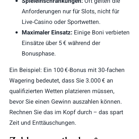
Spieleinschränkungen:
Oft gelten die
Anforderungen nur für Slots, nicht für
Live‑Casino oder Sportwetten.
Maximaler Einsatz:
Einige Boni verbieten
Einsätze über 5 € während der
Bonusphase.
Ein Beispiel: Ein 100 €-Bonus mit 30‑fachen
Wagering bedeutet, dass Sie 3.000 € an
qualifizierten Wetten platzieren müssen,
bevor Sie einen Gewinn auszahlen können.
Rechnen Sie das im Kopf durch – das spart
Zeit und Enttäuschungen.