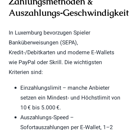
Zahlungsmethoden &
Auszahlungs‑Geschwindigkeit
In Luxemburg bevorzugen Spieler
Banküberweisungen (SEPA),
Kredit‑/Debitkarten und moderne E‑Wallets
wie PayPal oder Skrill. Die wichtigsten
Kriterien sind:
Einzahlungslimit – manche Anbieter
setzen ein Mindest‑ und Höchstlimit von
10 € bis 5.000 €.
Auszahlungs‑Speed –
Sofortauszahlungen per E‑Wallet, 1–2