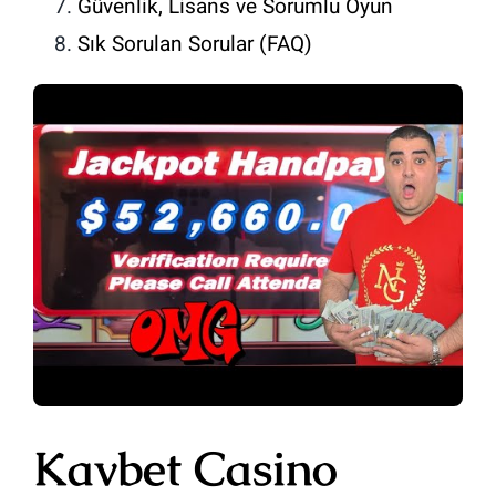
Güvenlik, Lisans ve Sorumlu Oyun
Sık Sorulan Sorular (FAQ)
Kavbet Casino