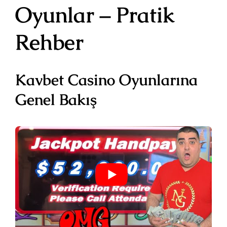
Oyunlar – Pratik
Rehber
Kavbet Casino Oyunlarına
Genel Bakış