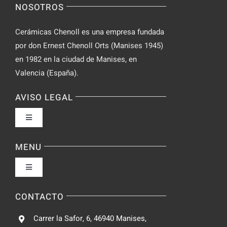
NOSOTROS
Cerámicas Chenoll es una empresa fundada
por don Ernest Chenoll Orts (Manises 1945)
en 1982 en la ciudad de Manises, en
Valencia (España).
AVISO LEGAL
Toggle
Navigation
Política de privacidad
MENU
Toggle
Condiciones de uso
Navigation
Fabrica
CONTACTO
Accesibilidad
Carrer la Safor, 6, 46940 Manises,
Galeria