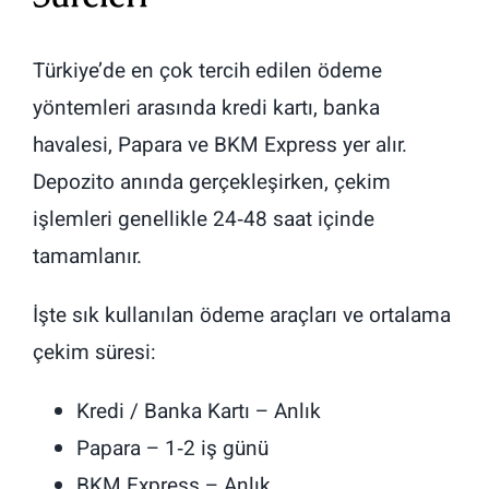
Türkiye’de en çok tercih edilen ödeme
yöntemleri arasında kredi kartı, banka
havalesi, Papara ve BKM Express yer alır.
Depozito anında gerçekleşirken, çekim
işlemleri genellikle 24‑48 saat içinde
tamamlanır.
İşte sık kullanılan ödeme araçları ve ortalama
çekim süresi:
Kredi / Banka Kartı – Anlık
Papara – 1‑2 iş günü
BKM Express – Anlık