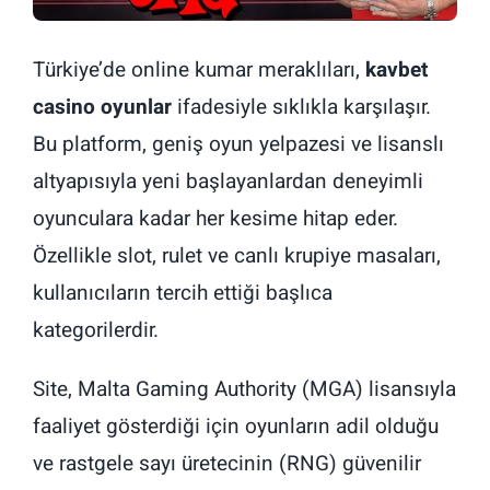
Türkiye’de online kumar meraklıları,
kavbet
casino oyunlar
ifadesiyle sıklıkla karşılaşır.
Bu platform, geniş oyun yelpazesi ve lisanslı
altyapısıyla yeni başlayanlardan deneyimli
oyunculara kadar her kesime hitap eder.
Özellikle slot, rulet ve canlı krupiye masaları,
kullanıcıların tercih ettiği başlıca
kategorilerdir.
Site, Malta Gaming Authority (MGA) lisansıyla
faaliyet gösterdiği için oyunların adil olduğu
ve rastgele sayı üretecinin (RNG) güvenilir