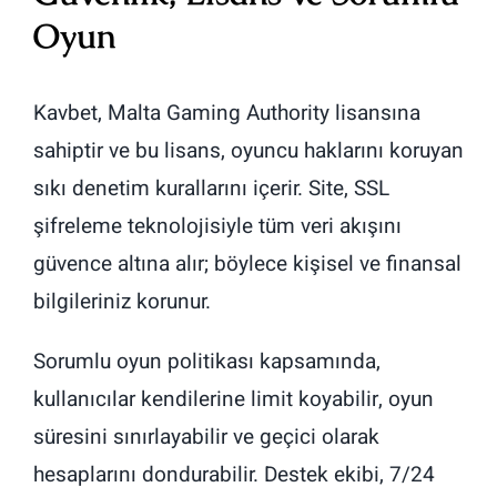
Oyun
Kavbet, Malta Gaming Authority lisansına
sahiptir ve bu lisans, oyuncu haklarını koruyan
sıkı denetim kurallarını içerir. Site, SSL
şifreleme teknolojisiyle tüm veri akışını
güvence altına alır; böylece kişisel ve finansal
bilgileriniz korunur.
Sorumlu oyun politikası kapsamında,
kullanıcılar kendilerine limit koyabilir, oyun
süresini sınırlayabilir ve geçici olarak
hesaplarını dondurabilir. Destek ekibi, 7/24