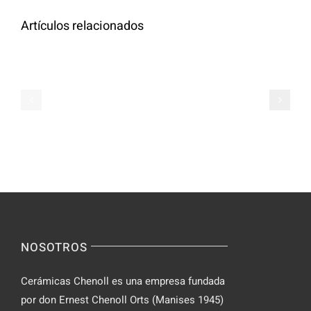
Artículos relacionados
Cómo
tomar
Le
tabletas
Migliori
de
Slot
Parabolan
su
de
Spinsy
manera
Casino
segura
NOSOTROS
Cerámicas Chenoll es una empresa fundada
por don Ernest Chenoll Orts (Manises 1945)