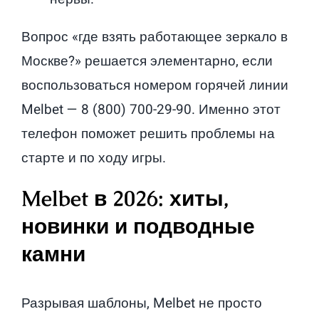
Вопрос «где взять работающее зеркало в
Москве?» решается элементарно, если
воспользоваться номером горячей линии
Melbet — 8 (800) 700-29-90. Именно этот
телефон поможет решить проблемы на
старте и по ходу игры.
Melbet в 2026: хиты,
новинки и подводные
камни
Разрывая шаблоны, Melbet не просто