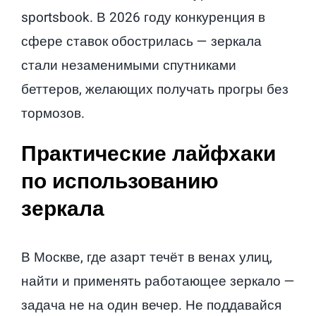
sportsbook. В 2026 году конкуренция в
сфере ставок обострилась — зеркала
стали незаменимыми спутниками
беттеров, желающих получать прогры без
тормозов.
Практические лайфхаки
по использованию
зеркала
В Москве, где азарт течёт в венах улиц,
найти и применять работающее зеркало —
задача не на один вечер. Не поддавайся