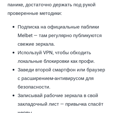
панике, достаточно держать под рукой
проверенные методики:
Подписка на официальные паблики
Melbet — там регулярно публикуются
свежие зеркала.
Используй VPN, чтобы обходить
локальные блокировки как профи.
Заведи второй смартфон или браузер
с расширением-антивирусом для
безопасности.
Записывай рабочие зеркала в свой
закладочный лист — привычка спасёт
нервы.