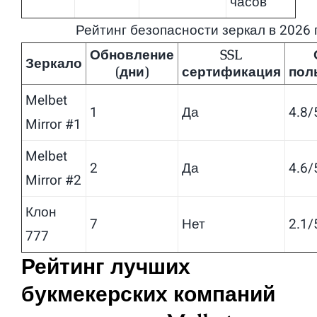
часов
Рейтинг безопасности зеркал в 2026 
Обновление
SSL
Зеркало
(дни)
сертификация
пол
Melbet
1
Да
4.8/
Mirror #1
Melbet
2
Да
4.6/
Mirror #2
Клон
7
Нет
2.1/
777
Рейтинг лучших
букмекерских компаний