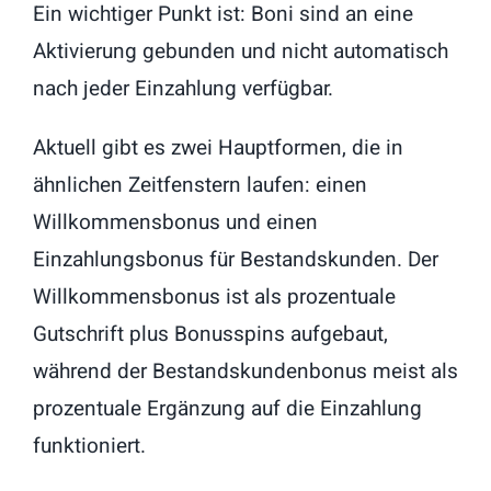
Ein wichtiger Punkt ist: Boni sind an eine
Aktivierung gebunden und nicht automatisch
nach jeder Einzahlung verfügbar.
Aktuell gibt es zwei Hauptformen, die in
ähnlichen Zeitfenstern laufen: einen
Willkommensbonus und einen
Einzahlungsbonus für Bestandskunden. Der
Willkommensbonus ist als prozentuale
Gutschrift plus Bonusspins aufgebaut,
während der Bestandskundenbonus meist als
prozentuale Ergänzung auf die Einzahlung
funktioniert.