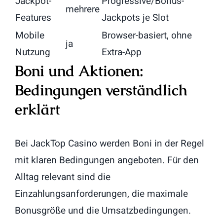
Jackpot-
Progressive/Bonus-
mehrere
Features
Jackpots je Slot
Mobile
Browser-basiert, ohne
ja
Nutzung
Extra-App
Boni und Aktionen:
Bedingungen verständlich
erklärt
Bei JackTop Casino werden Boni in der Regel
mit klaren Bedingungen angeboten. Für den
Alltag relevant sind die
Einzahlungsanforderungen, die maximale
Bonusgröße und die Umsatzbedingungen.