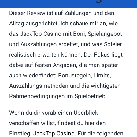
Dieser Review ist auf Zahlungen und den
Alltag ausgerichtet. Ich schaue mir an, wie
das JackTop Casino mit Boni, Spielangebot
und Auszahlungen arbeitet, und was Spieler
realistisch erwarten können. Der Fokus liegt
dabei auf festen Angaben, die man später
auch wiederfindet: Bonusregeln, Limits,
Auszahlungsmethoden und die wichtigsten
Rahmenbedingungen im Spielbetrieb.
Wenn du dir vorab einen Überblick
verschaffen willst, findest du hier den
Einstieg:
JackTop Casino
. Für die folgenden