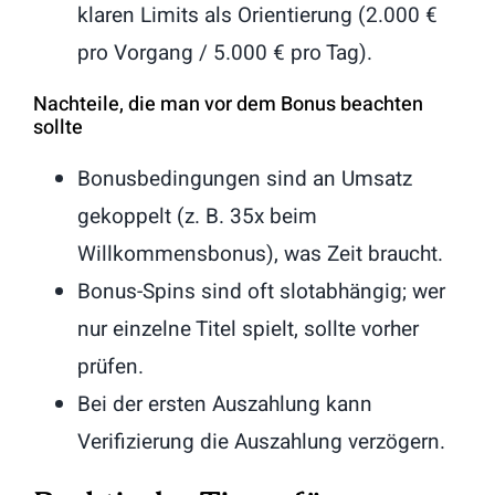
klaren Limits als Orientierung (2.000 €
pro Vorgang / 5.000 € pro Tag).
Nachteile, die man vor dem Bonus beachten
sollte
Bonusbedingungen sind an Umsatz
gekoppelt (z. B. 35x beim
Willkommensbonus), was Zeit braucht.
Bonus-Spins sind oft slotabhängig; wer
nur einzelne Titel spielt, sollte vorher
prüfen.
Bei der ersten Auszahlung kann
Verifizierung die Auszahlung verzögern.