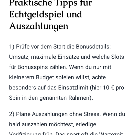
Praktische Tipps für
Echtgeldspiel und
Auszahlungen
1) Prüfe vor dem Start die Bonusdetails:
Umsatz, maximale Einsätze und welche Slots
für Bonusspins zählen. Wenn du nur mit
kleinerem Budget spielen willst, achte
besonders auf das Einsatzlimit (hier 10 € pro
Spin in den genannten Rahmen).
2) Plane Auszahlungen ohne Stress. Wenn du
bald auszahlen möchtest, erledige
Verifizierung früh. Das spart oft die Wartezeit,