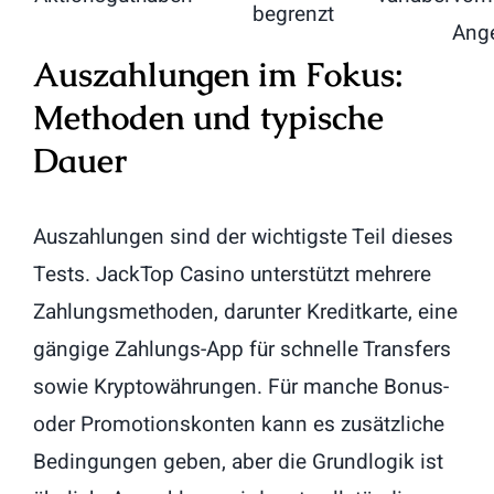
begrenzt
Ang
Auszahlungen im Fokus:
Methoden und typische
Dauer
Auszahlungen sind der wichtigste Teil dieses
Tests. JackTop Casino unterstützt mehrere
Zahlungsmethoden, darunter Kreditkarte, eine
gängige Zahlungs-App für schnelle Transfers
sowie Kryptowährungen. Für manche Bonus-
oder Promotionskonten kann es zusätzliche
Bedingungen geben, aber die Grundlogik ist