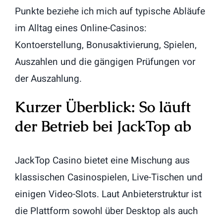
Punkte beziehe ich mich auf typische Abläufe
im Alltag eines Online-Casinos:
Kontoerstellung, Bonusaktivierung, Spielen,
Auszahlen und die gängigen Prüfungen vor
der Auszahlung.
Kurzer Überblick: So läuft
der Betrieb bei JackTop ab
JackTop Casino bietet eine Mischung aus
klassischen Casinospielen, Live-Tischen und
einigen Video-Slots. Laut Anbieterstruktur ist
die Plattform sowohl über Desktop als auch