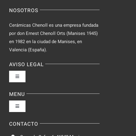
NOSOTROS
Cerámicas Chenoll es una empresa fundada
por don Ernest Chenoll Orts (Manises 1945)
en 1982 en la ciudad de Manises, en
Valencia (España).
AVISO LEGAL
Toggle
Navigation
Política de privacidad
MENU
Toggle
Condiciones de uso
Navigation
Fabrica
CONTACTO
Accesibilidad