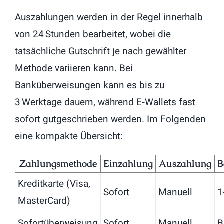
Auszahlungen werden in der Regel innerhalb
von 24 Stunden bearbeitet, wobei die
tatsächliche Gutschrift je nach gewählter
Methode variieren kann. Bei
Banküberweisungen kann es bis zu
3 Werktage dauern, während E‑Wallets fast
sofort gutgeschrieben werden. Im Folgenden
eine kompakte Übersicht:
Zahlungsmethode
Einzahlung
Auszahlung
B
Kreditkarte (Visa,
Sofort
Manuell
1
MasterCard)
Sofortüberweisung
Sofort
Manuell
B