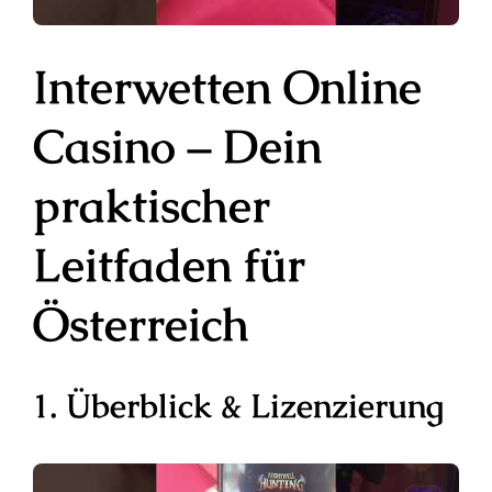
Interwetten Online
Casino – Dein
praktischer
Leitfaden für
Österreich
1. Überblick & Lizenzierung