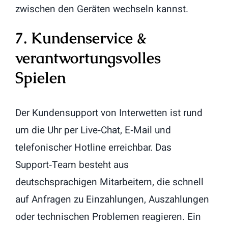
zwischen den Geräten wechseln kannst.
7. Kundenservice &
verantwortungsvolles
Spielen
Der Kundensupport von Interwetten ist rund
um die Uhr per Live‑Chat, E‑Mail und
telefonischer Hotline erreichbar. Das
Support‑Team besteht aus
deutschsprachigen Mitarbeitern, die schnell
auf Anfragen zu Einzahlungen, Auszahlungen
oder technischen Problemen reagieren. Ein