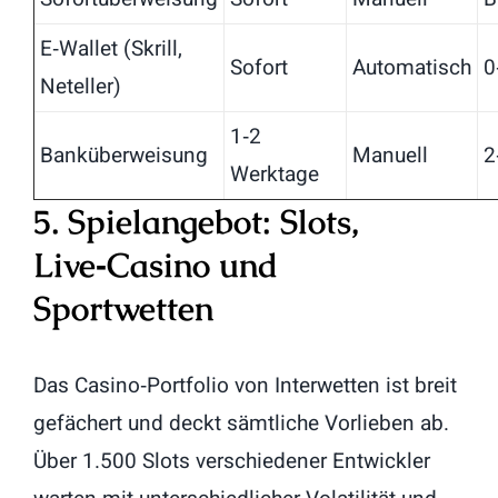
E‑Wallet (Skrill,
Sofort
Automatisch
0
Neteller)
1‑2
Banküberweisung
Manuell
2
Werktage
5. Spielangebot: Slots,
Live‑Casino und
Sportwetten
Das Casino‑Portfolio von Interwetten ist breit
gefächert und deckt sämtliche Vorlieben ab.
Über 1.500 Slots verschiedener Entwickler