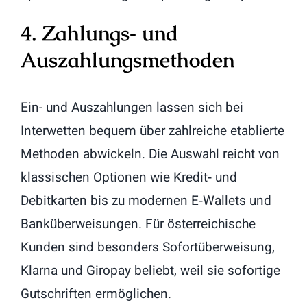
4. Zahlungs‑ und
Auszahlungsmethoden
Ein- und Auszahlungen lassen sich bei
Interwetten bequem über zahlreiche etablierte
Methoden abwickeln. Die Auswahl reicht von
klassischen Optionen wie Kredit‑ und
Debitkarten bis zu modernen E‑Wallets und
Banküberweisungen. Für österreichische
Kunden sind besonders Sofortüberweisung,
Klarna und Giropay beliebt, weil sie sofortige
Gutschriften ermöglichen.