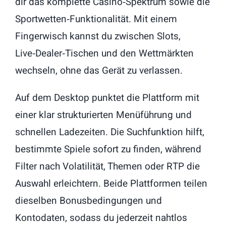
dir das komplette Casino‑Spektrum sowie die
Sportwetten‑Funktionalität. Mit einem
Fingerwisch kannst du zwischen Slots,
Live‑Dealer‑Tischen und den Wettmärkten
wechseln, ohne das Gerät zu verlassen.
Auf dem Desktop punktet die Plattform mit
einer klar strukturierten Menüführung und
schnellen Ladezeiten. Die Suchfunktion hilft,
bestimmte Spiele sofort zu finden, während
Filter nach Volatilität, Themen oder RTP die
Auswahl erleichtern. Beide Plattformen teilen
dieselben Bonusbedingungen und
Kontodaten, sodass du jederzeit nahtlos