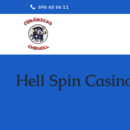
Saltar
696 60 66 11
al
contenido
Hell Spin Casin