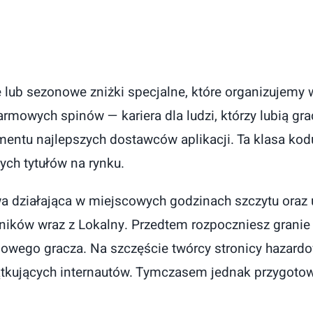
ub sezonowe zniżki specjalne, które organizujemy w 
rmowych spinów — kariera dla ludzi, którzy lubią gra
entu najlepszych dostawców aplikacji. Ta klasa kod
ych tytułów na rynku.
 działająca w miejscowych godzinach szczytu oraz u
ików wraz z Lokalny. Przedtem rozpoczniesz granie 
wego gracza. Na szczęście twórcy stronicy hazardowe
ątkujących internautów. Tymczasem jednak przygotowal