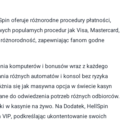
lSpin oferuje różnorodne procedury płatności,
owych popularnych procedur jak Visa, Mastercard,
 i różnorodność, zapewniając fanom godne
enia komputerów i bonusów wraz z każdego
nia różnych automatów i konsol bez ryzyka
óżnia się jak masywna opcja w świecie kasyn
wane do odwiedzenia potrzeb różnych odbiorców.
wki w kasynie na żywo. Na Dodatek, HellSpin
m VIP, podkreślając ukontentowanie swoich