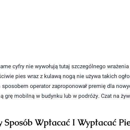
 same cyfry nie wywołują tutaj szczególnego wrażeni
aściwie pies wraz z kulawą nogą nie używa takich o
akim sposobem operator zaproponował premię dla nowy
ną grę mobilną w budynku lub w podróży. Czat na ży
y Sposób Wpłacać I Wypłacać Pi