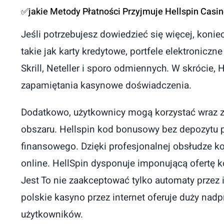
✅jakie Metody Płatności Przyjmuje Hellspin Casi
Jeśli potrzebujesz dowiedzieć się więcej, konie
takie jak karty kredytowe, portfele elektronicz
Skrill, Neteller i sporo odmiennych. W skróci
zapamiętania kasynowe doświadczenia.
Dodatkowo, użytkownicy mogą korzystać wraz z
obszaru. Hellspin kod bonusowy bez depozytu 
finansowego. Dzięki profesjonalnej obsłudze k
online. HellSpin dysponuje imponującą ofertę 
Jest To nie zaakceptować tylko automaty przez 
polskie kasyno przez internet oferuje duży na
użytkowników.