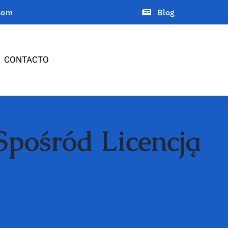
com
Blog
CONTACTO
Spośród Licencją