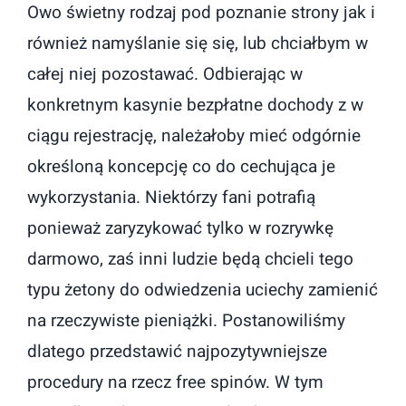
Owo świetny rodzaj pod poznanie strony jak i
również namyślanie się się, lub chciałbym w
całej niej pozostawać. Odbierając w
konkretnym kasynie bezpłatne dochody z w
ciągu rejestrację, należałoby mieć odgórnie
określoną koncepcję co do cechująca je
wykorzystania. Niektórzy fani potrafią
ponieważ zaryzykować tylko w rozrywkę
darmowo, zaś inni ludzie będą chcieli tego
typu żetony do odwiedzenia uciechy zamienić
na rzeczywiste pieniążki. Postanowiliśmy
dlatego przedstawić najpozytywniejsze
procedury na rzecz free spinów. W tym