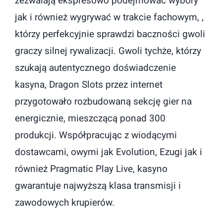
zezwalają ekspresowo podejmować wybory
jak i również wygrywać w trakcie fachowym, ,
którzy perfekcyjnie sprawdzi baczności gwoli
graczy silnej rywalizacji. Gwoli tychże, którzy
szukają autentycznego doświadczenie
kasyna, Dragon Slots przez internet
przygotowało rozbudowaną sekcję gier na
energicznie, mieszczącą ponad 300
produkcji. Współpracując z wiodącymi
dostawcami, owymi jak Evolution, Ezugi jak i
również Pragmatic Play Live, kasyno
gwarantuje najwyższą klasa transmisji i
zawodowych krupierów.