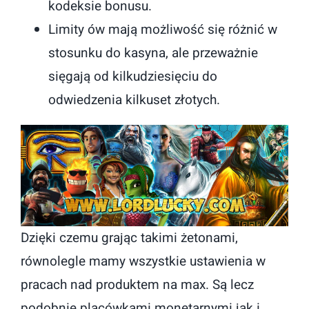
kodeksie bonusu.
Limity ów mają możliwość się różnić w
stosunku do kasyna, ale przeważnie
sięgają od kilkudziesięciu do
odwiedzenia kilkuset złotych.
Dzięki czemu grając takimi żetonami,
równolegle mamy wszystkie ustawienia w
pracach nad produktem na max. Są lecz
podobnie placówkami monetarnymi jak i