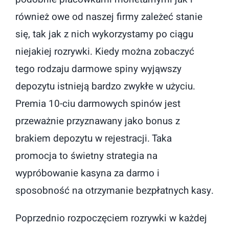
również owe od naszej firmy zależeć stanie
się, tak jak z nich wykorzystamy po ciągu
niejakiej rozrywki. Kiedy można zobaczyć
tego rodzaju darmowe spiny wyjąwszy
depozytu istnieją bardzo zwykłe w użyciu.
Premia 10-ciu darmowych spinów jest
przeważnie przyznawany jako bonus z
brakiem depozytu w rejestracji. Taka
promocja to świetny strategia na
wypróbowanie kasyna za darmo i
sposobność na otrzymanie bezpłatnych kasy.
Poprzednio rozpoczęciem rozrywki w każdej