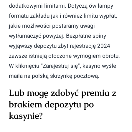
dodatkowymi limitami. Dotyczą ów lampy
formatu zakładu jak i również limitu wypłat,
jakie możliwości postaramy uwagi
wytłumaczyć powyżej. Bezpłatne spiny
wyjąwszy depozytu zbyt rejestrację 2024
zawsze istnieją otoczone wymogiem obrotu.
W kliknięciu “Zarejestruj się”, kasyno wyśle
maila na polską skrzynkę pocztową.
Lub mogę zdobyć premia z
brakiem depozytu po
kasynie?