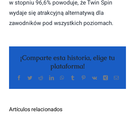
w stopniu 96,6% powoduje, że Twin Spin
wydaje się atrakcyjną alternatywą dla
zawodników pod wszystkich poziomach.
¡Comparte esta historia, elige tu
plataforma!
Facebook
Twitter
Reddit
LinkedIn
WhatsApp
Tumblr
Pinterest
Vk
Xing
Correo
electrón
Artículos relacionados
Cómo
tomar
Le
tabletas
Migliori