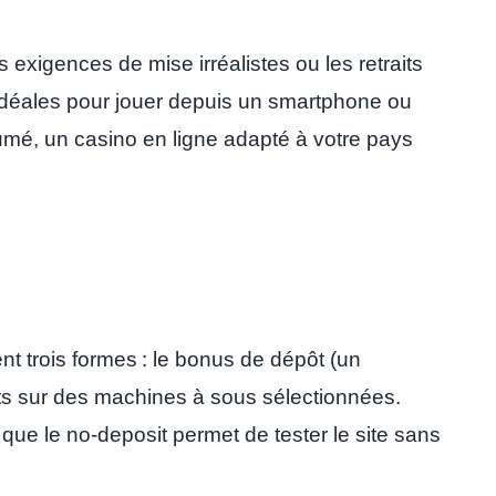
exigences de mise irréalistes ou les retraits
 idéales pour jouer depuis un smartphone ou
mé, un casino en ligne adapté à votre pays
t trois formes : le bonus de dépôt (un
tuits sur des machines à sous sélectionnées.
ue le no‑deposit permet de tester le site sans