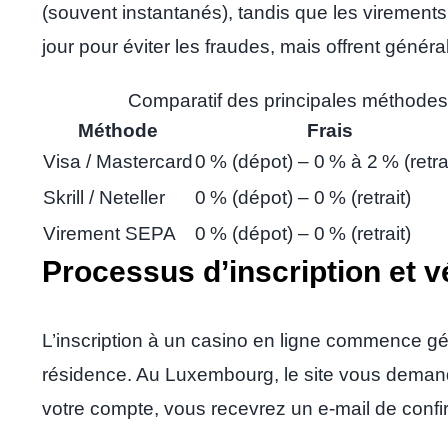
(souvent instantanés), tandis que les virements
jour pour éviter les fraudes, mais offrent géné
Comparatif des principales méthode
Méthode
Frais
Visa / Mastercard
0 % (dépot) – 0 % à 2 % (retrai
Skrill / Neteller
0 % (dépot) – 0 % (retrait)
Virement SEPA
0 % (dépot) – 0 % (retrait)
Processus d’inscription et vé
L’inscription à un casino en ligne commence gé
résidence. Au Luxembourg, le site vous demande
votre compte, vous recevrez un e‑mail de confir