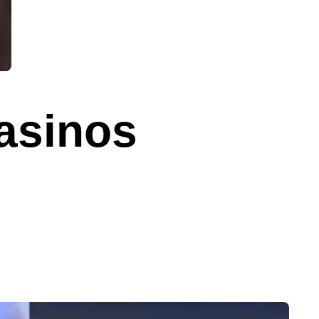
casinos