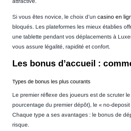
attractive.
Si vous êtes novice, le choix d’un
casino en lig
bloqués. Les plateformes les mieux établies of
une tablette pendant vos déplacements à Luxem
vous assure légalité, rapidité et confort.
Les bonus d’accueil : comm
Types de bonus les plus courants
Le premier réflexe des joueurs est de scruter l
pourcentage du premier dépôt), le « no‑deposit »
Chaque type a ses avantages : le bonus de dépô
risque.