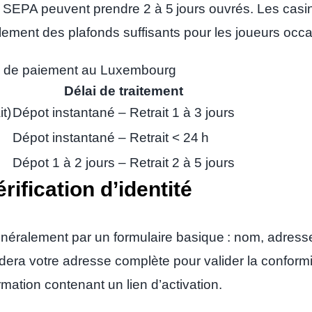
 SEPA peuvent prendre 2 à 5 jours ouvrés. Les casino
ralement des plafonds suffisants pour les joueurs occ
s de paiement au Luxembourg
Délai de traitement
t)
Dépot instantané – Retrait 1 à 3 jours
Dépot instantané – Retrait < 24 h
Dépot 1 à 2 jours – Retrait 2 à 5 jours
rification d’identité
néralement par un formulaire basique : nom, adress
ra votre adresse complète pour valider la conformit
mation contenant un lien d’activation.