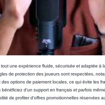
out une expérience fluide, sécurisée et adaptée à la
ègles de protection des joueurs sont respectées, n
nt des options de paiement locales, ce qui évite les f
s bénéficiez d’un support en français et parfois mê
bilité de profiter d’offres promotionnelles réservées 