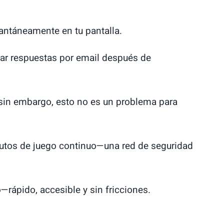
antáneamente en tu pantalla.
ar respuestas por email después de
 sin embargo, esto no es un problema para
nutos de juego continuo—una red de seguridad
rápido, accesible y sin fricciones.