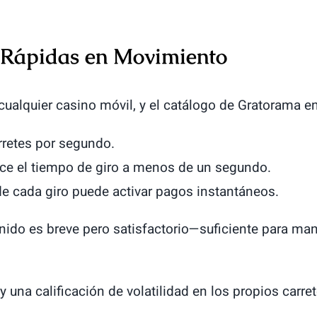
s Rápidas en Movimiento
ualquier casino móvil, y el catálogo de Gratorama en
arretes por segundo.
ce el tiempo de giro a menos de un segundo.
e cada giro puede activar pagos instantáneos.
nido es breve pero satisfactorio—suficiente para mant
na calificación de volatilidad en los propios carre