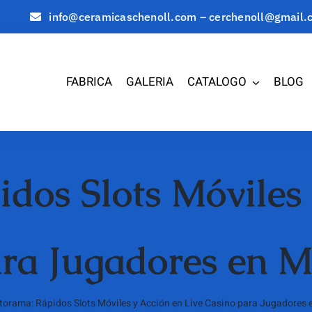
info@ceramicaschenoll.com – cerchenoll@gmail.
FABRICA
GALERIA
CATALOGO
BLOG
dos Slots Móviles 
ra Jugadores en 
torama: Rápidos Slots Móviles y Acción en Live Casino para Jugadores