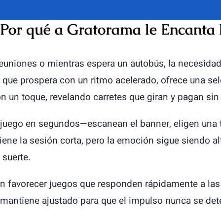
 Por qué a Gratorama le Encanta
reuniones o mientras espera un autobús, la necesida
a que prospera con un ritmo acelerado, ofrece una sel
on un toque, revelando carretes que giran y pagan sin
 juego en segundos—escanean el banner, eligen una 
ene la sesión corta, pero la emoción sigue siendo a
 suerte.
n favorecer juegos que responden rápidamente a las a
e mantiene ajustado para que el impulso nunca se det