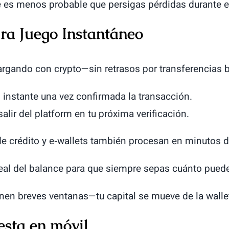
ue es menos probable que persigas pérdidas durante 
ra Juego Instantáneo
argando con crypto—sin retrasos por transferencias 
l instante una vez confirmada la transacción.
salir del platform en tu próxima verificación.
 de crédito y e‑wallets también procesan en minutos d
eal del balance para que siempre sepas cuánto puede
enen breves ventanas—tu capital se mueve de la walle
esta en móvil