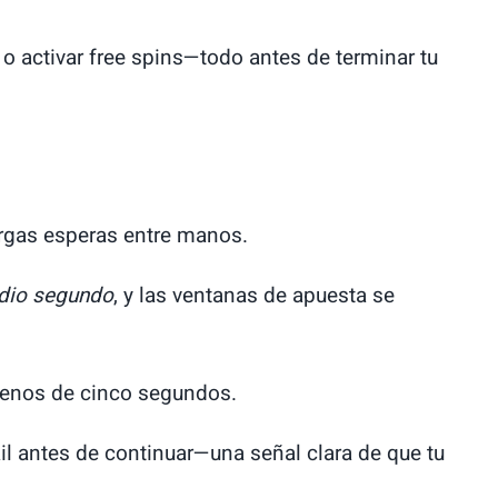
o activar free spins—todo antes de terminar tu
argas esperas entre manos.
edio segundo
, y las ventanas de apuesta se
menos de cinco segundos.
il antes de continuar—una señal clara de que tu