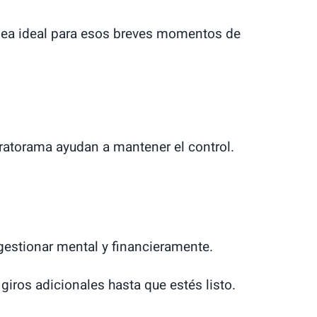
e sea ideal para esos breves momentos de
Gratorama ayudan a mantener el control.
gestionar mental y financieramente.
giros adicionales hasta que estés listo.