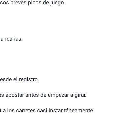
esos breves picos de juego.
bancarias.
esde el registro.
s apostar antes de empezar a girar.
t a los carretes casi instantáneamente.