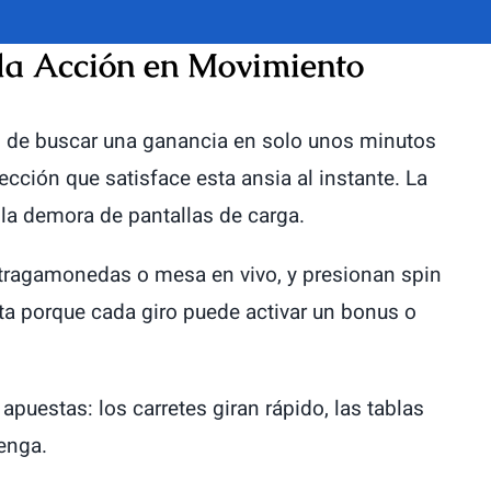
 la Acción en Movimiento
d de buscar una ganancia en solo unos minutos
ección que satisface esta ansia al instante. La
 la demora de pantallas de carga.
tragamonedas o mesa en vivo, y presionan spin
lta porque cada giro puede activar un bonus o
puestas: los carretes giran rápido, las tablas
enga.