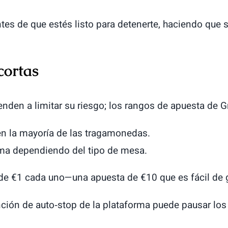
antes de que estés listo para detenerte, haciendo qu
cortas
enden a limitar su riesgo; los rangos de apuesta de 
en la mayoría de las tragamonedas.
ma dependiendo del tipo de mesa.
s de €1 cada uno—una apuesta de €10 que es fácil de 
nción de auto‑stop de la plataforma puede pausar los 