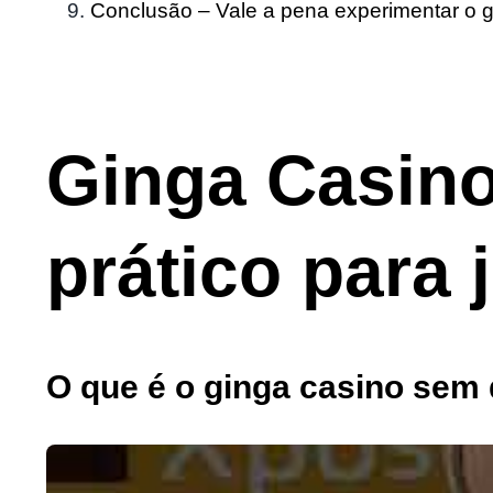
Conclusão – Vale a pena experimentar o 
Ginga Casino
prático para
O que é o ginga casino sem