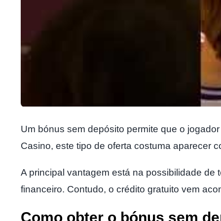
Um bónus sem depósito permite que o jogador r
Casino, este tipo de oferta costuma aparecer
A principal vantagem está na possibilidade de 
financeiro. Contudo, o crédito gratuito vem 
Como obter o bónus sem de