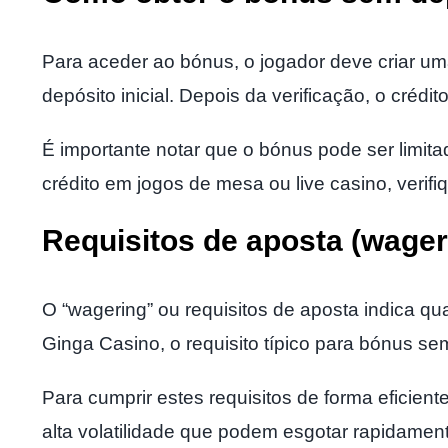
Para aceder ao bónus, o jogador deve criar uma
depósito inicial. Depois da verificação, o créd
É importante notar que o bónus pode ser limita
crédito em jogos de mesa ou live casino, verif
Requisitos de aposta (wager
O “wagering” ou requisitos de aposta indica qu
Ginga Casino, o requisito típico para bónus sem
Para cumprir estes requisitos de forma eficien
alta volatilidade que podem esgotar rapidament