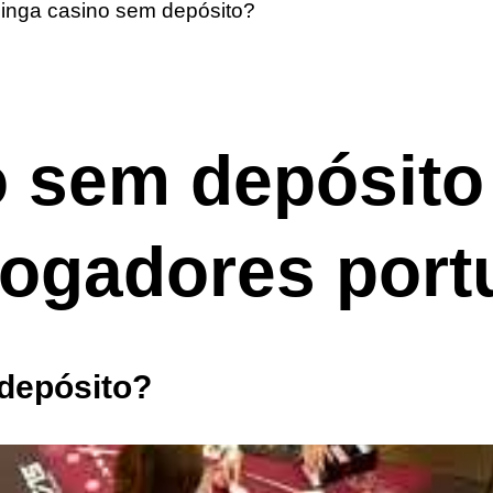
ginga casino sem depósito?
 sem depósito
 jogadores por
 depósito?