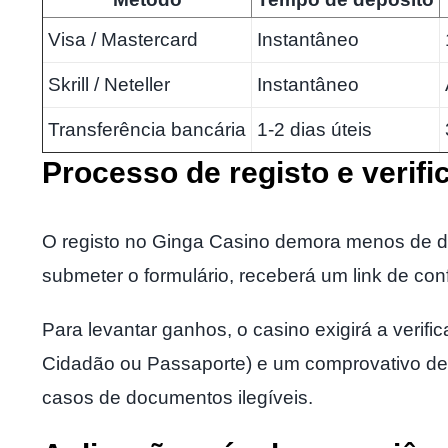
Visa / Mastercard
Instantâneo
Skrill / Neteller
Instantâneo
Transferência bancária
1‑2 dias úteis
Processo de registo e verifi
O registo no Ginga Casino demora menos de do
submeter o formulário, receberá um link de con
Para levantar ganhos, o casino exigirá a verif
Cidadão ou Passaporte) e um comprovativo de 
casos de documentos ilegíveis.