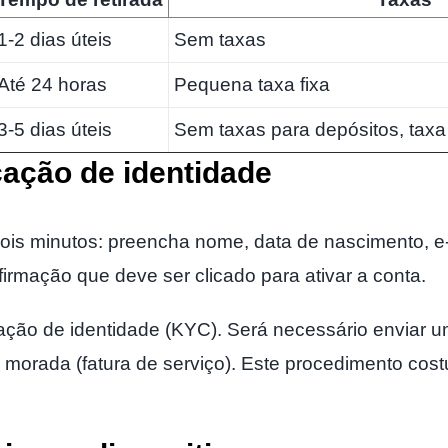
1‑2 dias úteis
Sem taxas
Até 24 horas
Pequena taxa fixa
3‑5 dias úteis
Sem taxas para depósitos, taxa
cação de identidade
is minutos: preencha nome, data de nascimento, e
firmação que deve ser clicado para ativar a conta.
icação de identidade (KYC). Será necessário enviar 
morada (fatura de serviço). Este procedimento cost