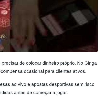
precisar de colocar dinheiro próprio. No Ginga
compensa ocasional para clientes ativos.
 mesas ao vivo e apostas desportivas sem risco
didas antes de começar a jogar.