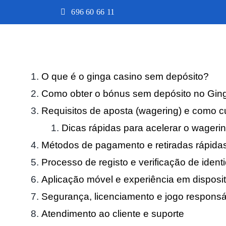
Saltar
696 60 66 11
al
contenido
O que é o ginga casino sem depósito?
Como obter o bónus sem depósito no Gin
Requisitos de aposta (wagering) e como c
Dicas rápidas para acelerar o wageri
Métodos de pagamento e retiradas rápida
Processo de registo e verificação de ident
Aplicação móvel e experiência em disposit
Segurança, licenciamento e jogo responsá
Atendimento ao cliente e suporte