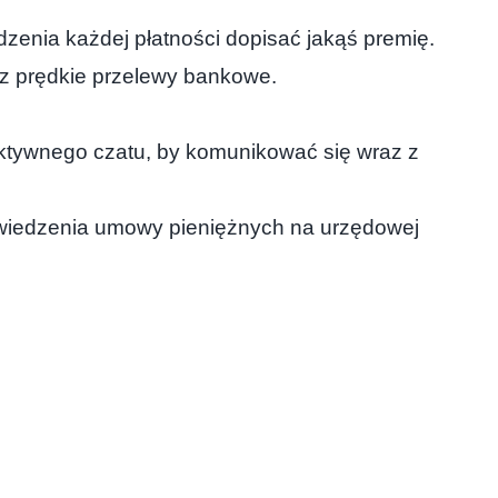
edzenia każdej płatności dopisać jakąś premię.
raz prędkie przelewy bankowe.
aktywnego czatu, by komunikować się wraz z
dwiedzenia umowy pieniężnych na urzędowej