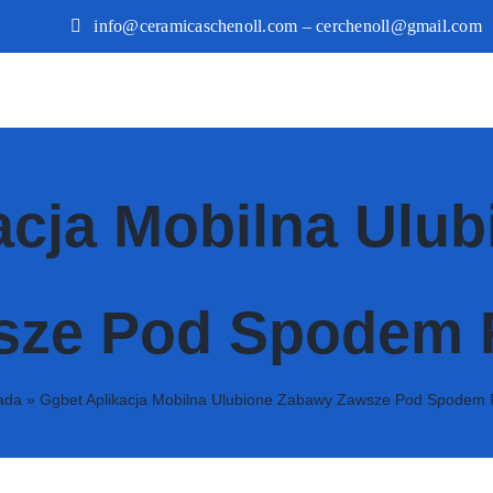
info@ceramicaschenoll.com – cerchenoll@gmail.com
acja Mobilna Ulu
sze Pod Spodem 
ada
»
Ggbet Aplikacja Mobilna Ulubione Zabawy Zawsze Pod Spodem