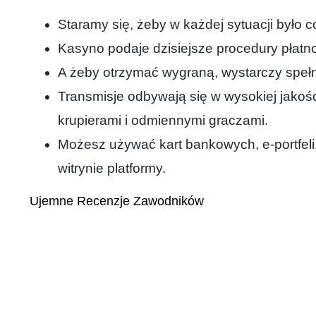
Staramy się, żeby w każdej sytuacji było c
Kasyno podaje dzisiejsze procedury płatno
A żeby otrzymać wygraną, wystarczy spełn
Transmisje odbywają się w wysokiej jakoś
krupierami i odmiennymi graczami.
Możesz używać kart bankowych, e-portfel
witrynie platformy.
Ujemne Recenzje Zawodników