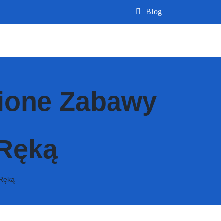
Blog
bione Zabawy
Ręką
 Ręką