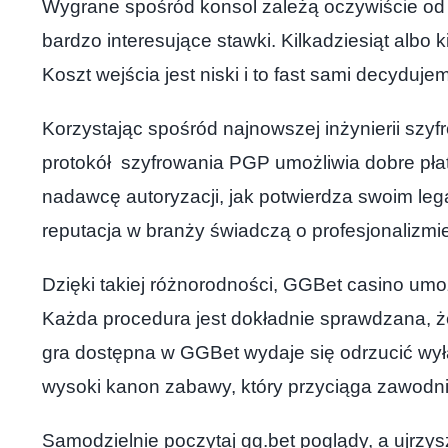
Wygrane spośród konsol zależą oczywiście od 
bardzo interesujące stawki. Kilkadziesiąt albo k
Koszt wejścia jest niski i to fast sami decydu
Korzystając spośród najnowszej inżynierii szy
protokół szyfrowania PGP umożliwia dobre płat
nadawcę autoryzacji, jak potwierdza swoim leg
reputacja w branży świadczą o profesjonalizmie
Dzięki takiej różnorodności, GGBet casino umoż
Każda procedura jest dokładnie sprawdzana, ż
gra dostępna w GGBet wydaje się odrzucić wyłą
wysoki kanon zabawy, który przyciąga zawodni
Samodzielnie poczytaj gg.bet poglądy, a ujrzy