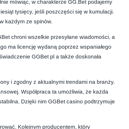
ólnie mówiąc, w charakterze GG.Bet podajemy
esiąt tysięcy, jeśli poszczęści się w kumulacji.
ę w każdym ze spinów.
GBet chroni wszelkie przesyłane wiadomości, a
owego ma licencję wydaną poprzez wspaniałego
doświadczenie GGBet pl a także doskonała
zony i zgodny z aktualnymi trendami na branży.
nsowej. Współpraca ta umożliwia, że każda
stabilna. Dzięki nim GGBet casino podtrzymuje
strować. Kolejnym producentem, który