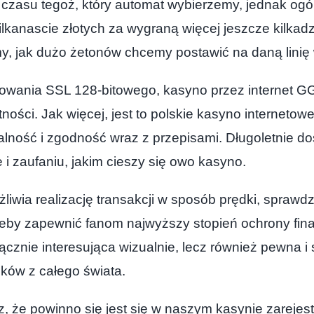
czasu tegoż, który automat wybierzemy, jednak og
ilkanascie złotych za wygraną więcej jeszcze kilkadzi
jemy, jak dużo żetonów chcemy postawić na daną lini
frowania SSL 128-bitowego, kasyno przez internet G
ności. Jak więcej, jest to polskie kasyno internet
alność i zgodność wraz z przepisami. Długoletnie 
 i zaufaniu, jakim cieszy się owo kasyno.
liwia realizację transakcji w sposób prędki, sprawd
eby zapewnić fanom najwyższy stopień ochrony fina
cznie interesująca wizualnie, lecz również pewna i 
ków z całego świata.
sz, że powinno się jest się w naszym kasynie zareje