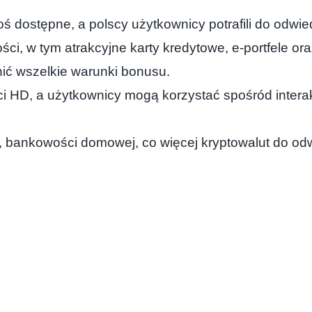
oś dostępne, a polscy użytkownicy potrafili do odwi
ści, w tym atrakcyjne karty kredytowe, e-portfele o
ić wszelkie warunki bonusu.
ci HD, a użytkownicy mogą korzystać spośród inter
i, bankowości domowej, co więcej kryptowalut do o