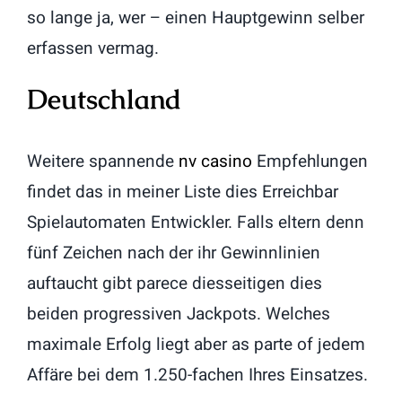
so lange ja, wer – einen Hauptgewinn selber
erfassen vermag.
Deutschland
Weitere spannende
nv casino
Empfehlungen
findet das in meiner Liste dies Erreichbar
Spielautomaten Entwickler. Falls eltern denn
fünf Zeichen nach der ihr Gewinnlinien
auftaucht gibt parece diesseitigen dies
beiden progressiven Jackpots. Welches
maximale Erfolg liegt aber as parte of jedem
Affäre bei dem 1.250-fachen Ihres Einsatzes.