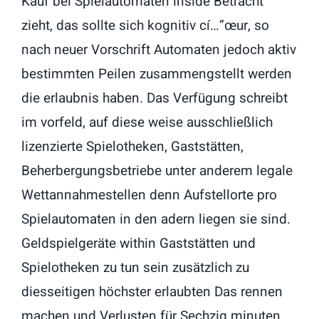
Kauf bei Spielautomaten inside Betracht
zieht, das sollte sich kognitiv cí…”œur, so
nach neuer Vorschrift Automaten jedoch aktiv
bestimmten Peilen zusammengstellt werden
die erlaubnis haben. Das Verfügung schreibt
im vorfeld, auf diese weise ausschließlich
lizenzierte Spielotheken, Gaststätten,
Beherbergungsbetriebe unter anderem legale
Wettannahmestellen denn Aufstellorte pro
Spielautomaten in den adern liegen sie sind.
Geldspielgeräte within Gaststätten und
Spielotheken zu tun sein zusätzlich zu
diesseitigen höchster erlaubten Das rennen
machen und Verlusten für Sechzig minuten