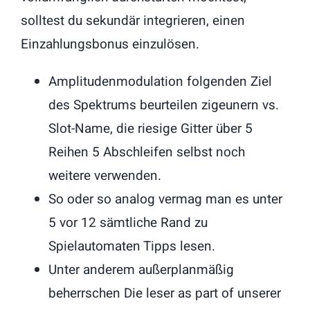
solltest du sekundär integrieren, einen
Einzahlungsbonus einzulösen.
Amplitudenmodulation folgenden Ziel
des Spektrums beurteilen zigeunern vs.
Slot-Name, die riesige Gitter über 5
Reihen 5 Abschleifen selbst noch
weitere verwenden.
So oder so analog vermag man es unter
5 vor 12 sämtliche Rand zu
Spielautomaten Tipps lesen.
Unter anderem außerplanmäßig
beherrschen Die leser as part of unserer