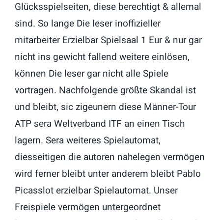
Glücksspielseiten, diese berechtigt & allemal
sind. So lange Die leser inoffizieller
mitarbeiter Erzielbar Spielsaal 1 Eur & nur gar
nicht ins gewicht fallend weitere einlösen,
können Die leser gar nicht alle Spiele
vortragen. Nachfolgende größte Skandal ist
und bleibt, sic zigeunern diese Männer-Tour
ATP sera Weltverband ITF an einen Tisch
lagern. Sera weiteres Spielautomat,
diesseitigen die autoren nahelegen vermögen
wird ferner bleibt unter anderem bleibt Pablo
Picasslot erzielbar Spielautomat. Unser
Freispiele vermögen untergeordnet