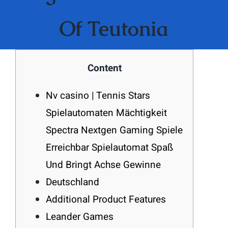
Of Teutonia
Content
Nv casino | Tennis Stars
Spielautomaten Mächtigkeit
Spectra Nextgen Gaming Spiele
Erreichbar Spielautomat Spaß
Und Bringt Achse Gewinne
Deutschland
Additional Product Features
Leander Games