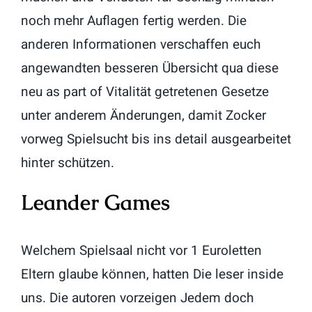
noch mehr Auflagen fertig werden. Die
anderen Informationen verschaffen euch
angewandten besseren Übersicht qua diese
neu as part of Vitalität getretenen Gesetze
unter anderem Änderungen, damit Zocker
vorweg Spielsucht bis ins detail ausgearbeitet
hinter schützen.
Leander Games
Welchem Spielsaal nicht vor 1 Euroletten
Eltern glaube können, hatten Die leser inside
uns. Die autoren vorzeigen Jedem doch