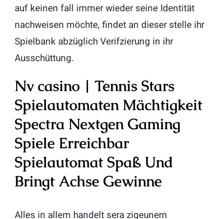
auf keinen fall immer wieder seine Identität
nachweisen möchte, findet an dieser stelle ihr
Spielbank abzüglich Verifzierung in ihr
Ausschüttung.
Nv casino | Tennis Stars
Spielautomaten Mächtigkeit
Spectra Nextgen Gaming
Spiele Erreichbar
Spielautomat Spaß Und
Bringt Achse Gewinne
Alles in allem handelt sera zigeunern