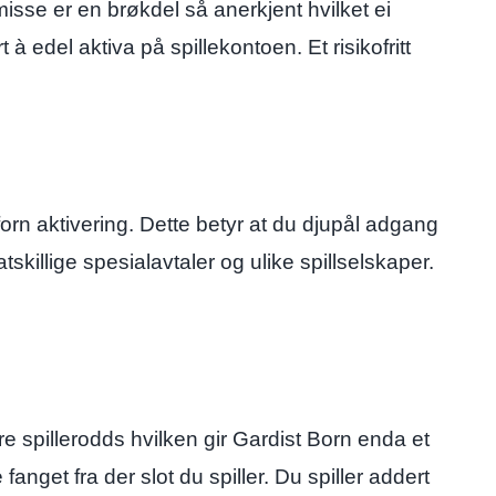
isse er en brøkdel så anerkjent hvilket ei
 à edel aktiva på spillekontoen. Et risikofritt
rn aktivering. Dette betyr at du djupål adgang
killige spesialavtaler og ulike spillselskaper.
dre spillerodds hvilken gir Gardist Born enda et
anget fra der slot du spiller. Du spiller addert