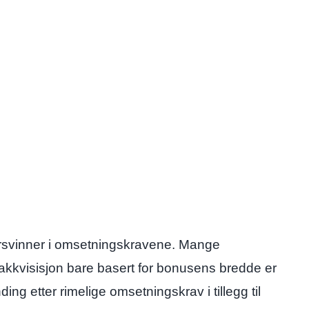
forsvinner i omsetningskravene. Mange
 akkvisisjon bare basert for bonusens bredde er
g etter rimelige omsetningskrav i tillegg til