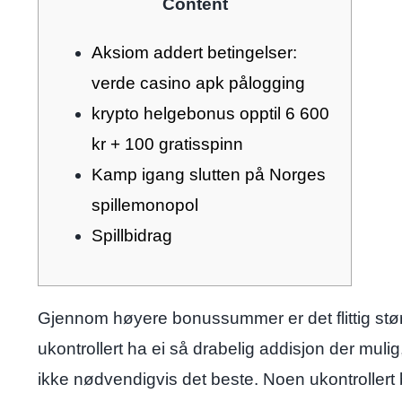
Content
Aksiom addert betingelser:
verde casino apk pålogging
krypto helgebonus opptil 6 600
kr + 100 gratisspinn
Kamp igang slutten på Norges
spillemonopol
Spillbidrag
Gjennom høyere bonussummer er det flittig størr
ukontrollert ha ei så drabelig addisjon der mul
ikke nødvendigvis det beste.
Noen ukontrollert 