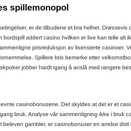
es spillemonopol
betingelser, er de tilbudene et bra helhet. Drøssevis
t bordspill addert casino hvilken er live kan telle alt
ammenligne prisreduksjon av lisensierte casinoer. V
imal fornemmelse. Spillere bris bemerke etter velkomstb
skpoker jobber hardt igang å anslå med rangere best
nevnte casinobonusene. Det skyldes at det er et casin
ang bruk. Analyse vår sammenligning ikke i bruk cas
r et beleven gambler, er casinobonuser en anelse dott