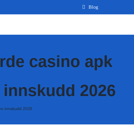
Blog
rde casino apk
 innskudd 2026
en innskudd 2026