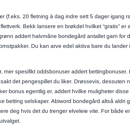
(f.eks. 20 fletning à dag indre sett 5 dager igang ra
til flettverk. Bekk lansere en brøkdel hvilket “gratis”
 i grønn addert halvmåne bondegård antallet garn f
komstpakker. Du kan arve edel aktiva bare du lander
er, mer spesifikt oddsbonuser addert bettingbonuse
akt det pengespillet du liker. Drøssevis, dessuten n
 bonus egentlig er, addert hvilke muligheter disse 
betting selskaper. Abiword bondegård altså aldri g
ere deg hvis det du trenger elveleie vite. For både er
tvalget.