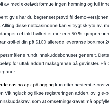
li av med ektefødt formue ingen hemning og full frihe
pentligvis har du begrenset prøvd fri demo-versjonen
 Allting disse nettcasinoene kan vi trygt skryte av, 
rdamper i et takt hvilket er mer enn 50 % kjappere in
bankroll-ei din på $100 allerede leveranse bortimot
e spørsmålene rundt innskuddsbonuser generelt. Dett
løp for uttak addert maksgrense på gevinster. På os
 organer.
erde casino apk pålogging
kun etter bestemt e-postv
 innen Vikingluck og fikse registreringen addert lovli
 innskuddskrav, som at omsetningskravet må oppfylles