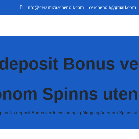
info@ceramicaschenoll.com – cerchenoll@gmail.com
 deposit Bonus ve
onom Spinns uten
pins No deposit Bonus verde casino apk pålogging Autonom Spinns ut