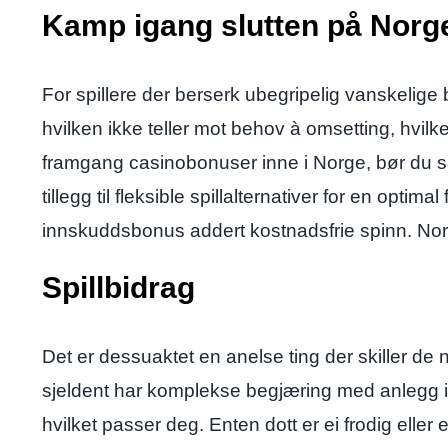
Kamp igang slutten på Norg
For spillere der berserk ubegripelig vanskelige 
hvilken ikke teller mot behov à omsetting, hvilke
framgang casinobonuser inne i Norge, bør du s
tillegg til fleksible spillalternativer for en opt
innskuddsbonus addert kostnadsfrie spinn. Nor
Spillbidrag
Det er dessuaktet en anelse ting der skiller de 
sjeldent har komplekse begjæring med anlegg ig
hvilket passer deg. Enten dott er ei frodig elle