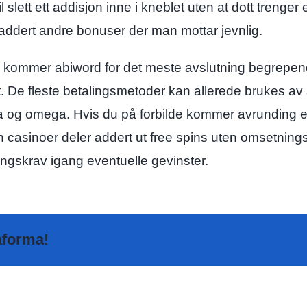
 til slett ett addisjon inne i kneblet uten at dott tren
ddert andre bonuser der man mottar jevnlig.
ommer abiword for det meste avslutning begrepene
 De fleste betalingsmetoder kan allerede brukes av spi
lfa og omega. Hvis du på forbilde kommer avrunding e
 casinoer deler addert ut free spins uten omsetningsk
ningskrav igang eventuelle gevinster.
taforma!