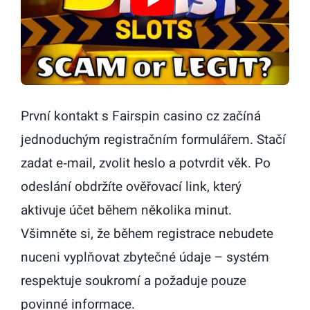
První kontakt s Fairspin casino cz začíná
jednoduchým registračním formulářem. Stačí
zadat e‑mail, zvolit heslo a potvrdit věk. Po
odeslání obdržíte ověřovací link, který
aktivuje účet během několika minut.
Všimněte si, že během registrace nebudete
nuceni vyplňovat zbytečné údaje – systém
respektuje soukromí a požaduje pouze
povinné informace.