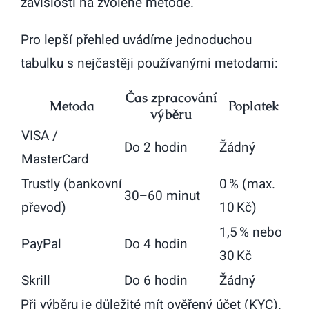
závislosti na zvolené metodě.
Pro lepší přehled uvádíme jednoduchou
tabulku s nejčastěji používanými metodami:
Čas zpracování
Metoda
Poplatek
výběru
VISA /
Do 2 hodin
Žádný
MasterCard
Trustly (bankovní
0 % (max.
30–60 minut
převod)
10 Kč)
1,5 % nebo
PayPal
Do 4 hodin
30 Kč
Skrill
Do 6 hodin
Žádný
Při výběru je důležité mít ověřený účet (KYC).