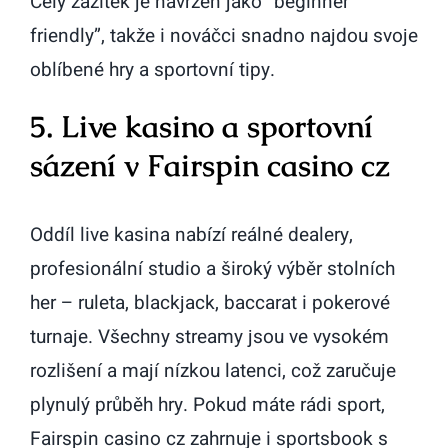
Celý zážitek je navržen jako “beginner
friendly”, takže i nováčci snadno najdou svoje
oblíbené hry a sportovní tipy.
5. Live kasino a sportovní
sázení v Fairspin casino cz
Oddíl live kasina nabízí reálné dealery,
profesionální studio a široký výběr stolních
her – ruleta, blackjack, baccarat i pokerové
turnaje. Všechny streamy jsou ve vysokém
rozlišení a mají nízkou latenci, což zaručuje
plynulý průběh hry. Pokud máte rádi sport,
Fairspin casino cz zahrnuje i sportsbook s