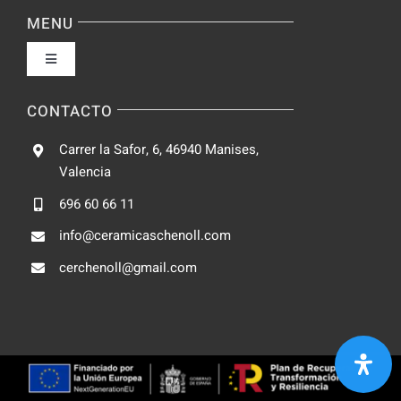
Política de privacidad
MENU
Toggle
Condiciones de uso
Navigation
Fabrica
CONTACTO
Accesibilidad
Carrer la Safor, 6, 46940 Manises,
Galeria
Valencia
Ley de cookies
696 60 66 11
Catalogo
info@ceramicaschenoll.com
Mapa del sitio
cerchenoll@gmail.com
Blog
Contacto