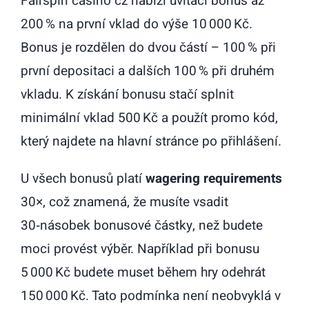
Fairspin casino cz nabízí uvítací bonus až
200 % na první vklad do výše 10 000 Kč.
Bonus je rozdělen do dvou částí – 100 % při
první depositaci a dalších 100 % při druhém
vkladu. K získání bonusu stačí splnit
minimální vklad 500 Kč a použít promo kód,
který najdete na hlavní stránce po přihlášení.
U všech bonusů platí
wagering requirements
30×, což znamená, že musíte vsadit
30‑násobek bonusové částky, než budete
moci provést výběr. Například při bonusu
5 000 Kč budete muset během hry odehrát
150 000 Kč. Tato podmínka není neobvyklá v