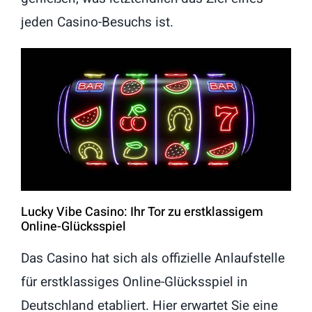
jeden Casino-Besuchs ist.
Lucky Vibe Casino: Ihr Tor zu erstklassigem
Online-Glücksspiel
Das Casino hat sich als offizielle Anlaufstelle
für erstklassiges Online-Glücksspiel in
Deutschland etabliert. Hier erwartet Sie eine