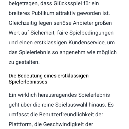
beigetragen, dass Glücksspiel für ein
breiteres Publikum attraktiv geworden ist.
Gleichzeitig legen seriöse Anbieter großen
Wert auf Sicherheit, faire Spielbedingungen
und einen erstklassigen Kundenservice, um
das Spielerlebnis so angenehm wie möglich
zu gestalten.
Die Bedeutung eines erstklassigen
Spielerlebnisses
Ein wirklich herausragendes Spielerlebnis
geht über die reine Spielauswahl hinaus. Es
umfasst die Benutzerfreundlichkeit der
Plattform, die Geschwindigkeit der