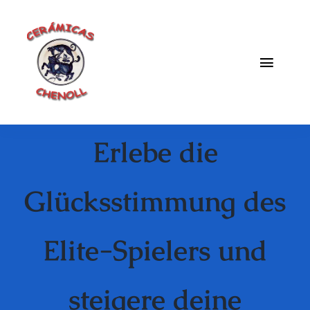
Saltar
al
contenido
Toggle
Naviga
Fabrica
Erlebe die
Galeria
Catalogo
Glücksstimmung des
Blog
Elite-Spielers und
Contacto
steigere deine