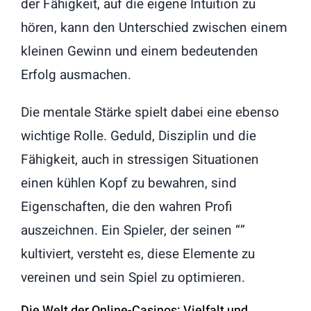
der Fähigkeit, auf die eigene Intuition zu
hören, kann den Unterschied zwischen einem
kleinen Gewinn und einem bedeutenden
Erfolg ausmachen.
Die mentale Stärke spielt dabei eine ebenso
wichtige Rolle. Geduld, Disziplin und die
Fähigkeit, auch in stressigen Situationen
einen kühlen Kopf zu bewahren, sind
Eigenschaften, die den wahren Profi
auszeichnen. Ein Spieler, der seinen “”
kultiviert, versteht es, diese Elemente zu
vereinen und sein Spiel zu optimieren.
Die Welt der Online-Casinos: Vielfalt und