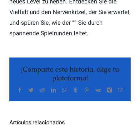
neues Level zu heben. Entdecken Sie die
Vielfalt und den Nervenkitzel, der Sie erwartet,
und spüren Sie, wie der “” Sie durch
spannende Spielrunden leitet.
¡Comparte esta historia, elige tu
plataforma!
Facebook
Twitter
Reddit
LinkedIn
WhatsApp
Tumblr
Pinterest
Vk
Xing
Correo
electrón
Enjoy
Generate
Artículos relacionados
exhilarating
winning
wins:
gambling