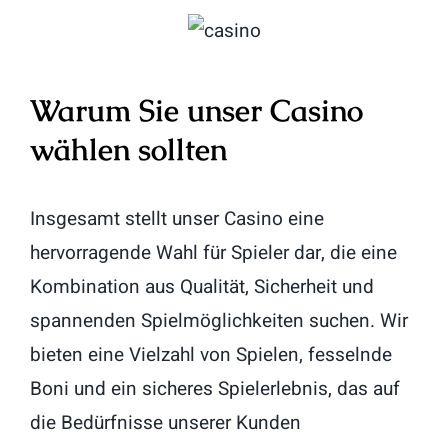
Warum Sie unser Casino
wählen sollten
Insgesamt stellt unser Casino eine
hervorragende Wahl für Spieler dar, die eine
Kombination aus Qualität, Sicherheit und
spannenden Spielmöglichkeiten suchen. Wir
bieten eine Vielzahl von Spielen, fesselnde
Boni und ein sicheres Spielerlebnis, das auf
die Bedürfnisse unserer Kunden