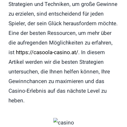
Strategien und Techniken, um große Gewinne
zu erzielen, sind entscheidend für jeden
Spieler, der sein Glück herausfordern möchte.
Eine der besten Ressourcen, um mehr über
die aufregenden Möglichkeiten zu erfahren,
ist
https://casoola-casino.at/
. In diesem
Artikel werden wir die besten Strategien
untersuchen, die Ihnen helfen können, Ihre
Gewinnchancen zu maximieren und das
Casino-Erlebnis auf das nächste Level zu
heben.