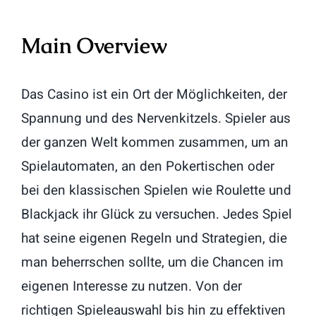
Main Overview
Das Casino ist ein Ort der Möglichkeiten, der
Spannung und des Nervenkitzels. Spieler aus
der ganzen Welt kommen zusammen, um an
Spielautomaten, an den Pokertischen oder
bei den klassischen Spielen wie Roulette und
Blackjack ihr Glück zu versuchen. Jedes Spiel
hat seine eigenen Regeln und Strategien, die
man beherrschen sollte, um die Chancen im
eigenen Interesse zu nutzen. Von der
richtigen Spieleauswahl bis hin zu effektiven