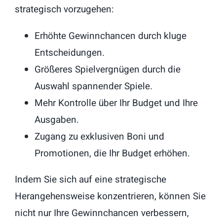
strategisch vorzugehen:
Erhöhte Gewinnchancen durch kluge
Entscheidungen.
Größeres Spielvergnügen durch die
Auswahl spannender Spiele.
Mehr Kontrolle über Ihr Budget und Ihre
Ausgaben.
Zugang zu exklusiven Boni und
Promotionen, die Ihr Budget erhöhen.
Indem Sie sich auf eine strategische
Herangehensweise konzentrieren, können Sie
nicht nur Ihre Gewinnchancen verbessern,