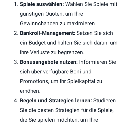
Spiele auswählen:
Wählen Sie Spiele mit
günstigen Quoten, um Ihre
Gewinnchancen zu maximieren.
Bankroll-Management:
Setzen Sie sich
ein Budget und halten Sie sich daran, um
Ihre Verluste zu begrenzen.
Bonusangebote nutzen:
Informieren Sie
sich über verfügbare Boni und
Promotions, um Ihr Spielkapital zu
erhöhen.
Regeln und Strategien lernen:
Studieren
Sie die besten Strategien für die Spiele,
die Sie spielen möchten, um Ihre