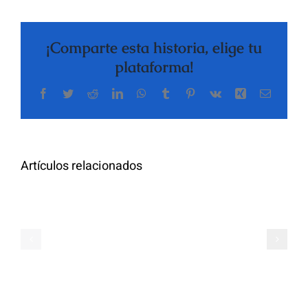
¡Comparte esta historia, elige tu
plataforma!
Facebook
Twitter
Reddit
LinkedIn
WhatsApp
Tumblr
Pinterest
Vk
Xing
Correo
electrón
Trust
Online
signals
Artículos relacionados
casino
in
security
online
tips:
casinos:
keeping
what
your
to
gaming
look
experience
for