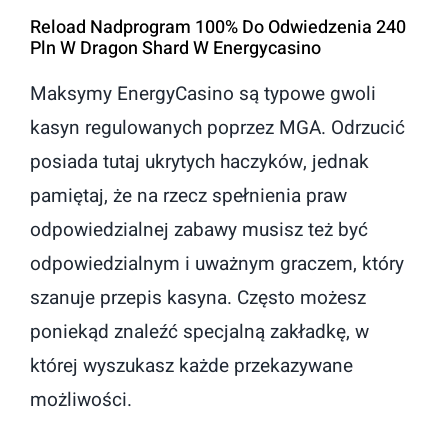
Reload Nadprogram 100% Do Odwiedzenia 240
Pln W Dragon Shard W Energycasino
Maksymy EnergyCasino są typowe gwoli
kasyn regulowanych poprzez MGA. Odrzucić
posiada tutaj ukrytych haczyków, jednak
pamiętaj, że na rzecz spełnienia praw
odpowiedzialnej zabawy musisz też być
odpowiedzialnym i uważnym graczem, który
szanuje przepis kasyna. Często możesz
poniekąd znaleźć specjalną zakładkę, w
której wyszukasz każde przekazywane
możliwości.