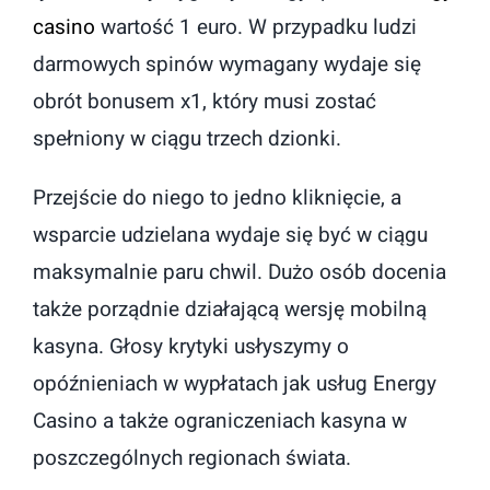
casino
wartość 1 euro. W przypadku ludzi
darmowych spinów wymagany wydaje się
obrót bonusem x1, który musi zostać
spełniony w ciągu trzech dzionki.
Przejście do niego to jedno kliknięcie, a
wsparcie udzielana wydaje się być w ciągu
maksymalnie paru chwil. Dużo osób docenia
także porządnie działającą wersję mobilną
kasyna. Głosy krytyki usłyszymy o
opóźnieniach w wypłatach jak usług Energy
Casino a także ograniczeniach kasyna w
poszczególnych regionach świata.