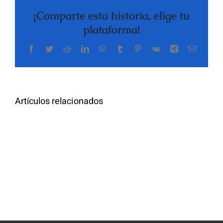
¡Comparte esta historia, elige tu
plataforma!
Facebook
Twitter
Reddit
LinkedIn
WhatsApp
Tumblr
Pinterest
Vk
Xing
Correo
electrón
Artículos relacionados
Kasyno
Online
Energy
Mega
Casino
Kasynowe
Logowanie
Gry
W
Online,
Official
Nowe
Casino
Kasyno
Internetow
Online