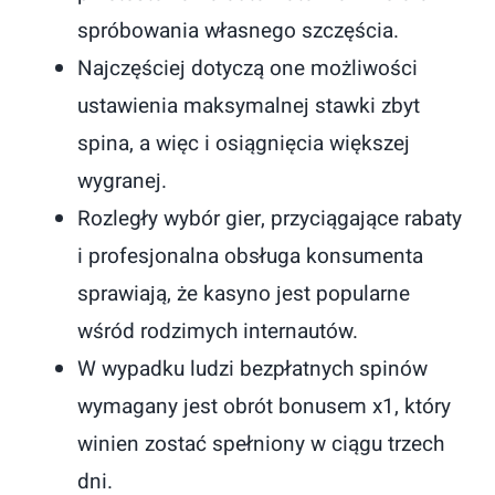
spróbowania własnego szczęścia.
Najczęściej dotyczą one możliwości
ustawienia maksymalnej stawki zbyt
spina, a więc i osiągnięcia większej
wygranej.
Rozległy wybór gier, przyciągające rabaty
i profesjonalna obsługa konsumenta
sprawiają, że kasyno jest popularne
wśród rodzimych internautów.
W wypadku ludzi bezpłatnych spinów
wymagany jest obrót bonusem x1, który
winien zostać spełniony w ciągu trzech
dni.