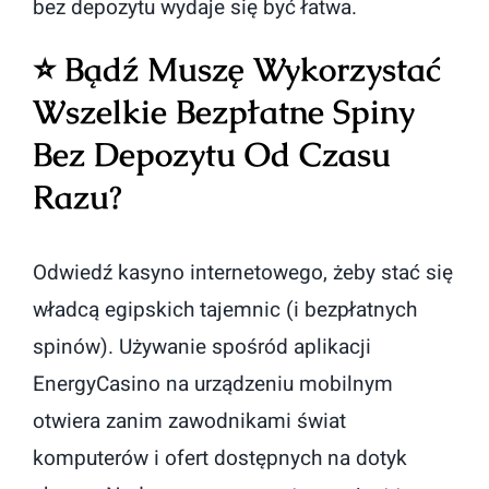
bez depozytu wydaje się być łatwa.
⭐ Bądź Muszę Wykorzystać
Wszelkie Bezpłatne Spiny
Bez Depozytu Od Czasu
Razu?
Odwiedź kasyno internetowego, żeby stać się
władcą egipskich tajemnic (i bezpłatnych
spinów). Używanie spośród aplikacji
EnergyCasino na urządzeniu mobilnym
otwiera zanim zawodnikami świat
komputerów i ofert dostępnych na dotyk