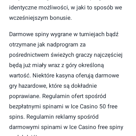
identyczne możliwości, w jaki to sposób we
wcześniejszym bonusie.
Darmowe spiny wygrane w turniejach bądź
otrzymane jak nadprogram za
pośrednictwem świeżych graczy najczęściej
będą już miały wraz z góry określoną
wartość. Niektóre kasyna oferują darmowe
gry hazardowe, które są dokładnie
poprawiane. Regulamin ofert spośród
bezpłatnymi spinami w Ice Casino 50 free
spins. Regulamin reklamy spośród
darmowymi spinami w Ice Casino free spiny