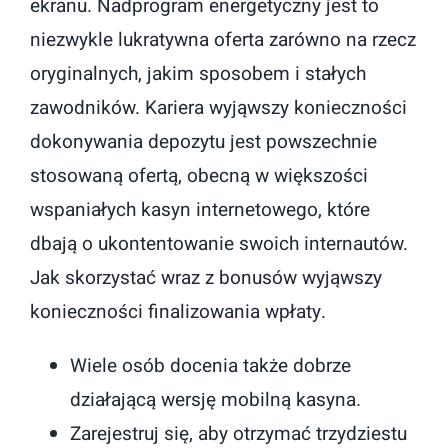
ekranu. Nadprogram energetyczny jest to
niezwykle lukratywna oferta zarówno na rzecz
oryginalnych, jakim sposobem i stałych
zawodników. Kariera wyjąwszy konieczności
dokonywania depozytu jest powszechnie
stosowaną ofertą, obecną w większości
wspaniałych kasyn internetowego, które
dbają o ukontentowanie swoich internautów.
Jak skorzystać wraz z bonusów wyjąwszy
konieczności finalizowania wpłaty.
Wiele osób docenia także dobrze
działającą wersję mobilną kasyna.
Zarejestruj się, aby otrzymać trzydziestu