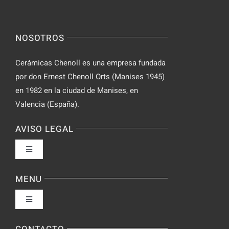
NOSOTROS
Cerámicas Chenoll es una empresa fundada
por don Ernest Chenoll Orts (Manises 1945)
en 1982 en la ciudad de Manises, en
Valencia (España).
AVISO LEGAL
Toggle
Navigation
Política de privacidad
MENU
Toggle
Condiciones de uso
Navigation
Fabrica