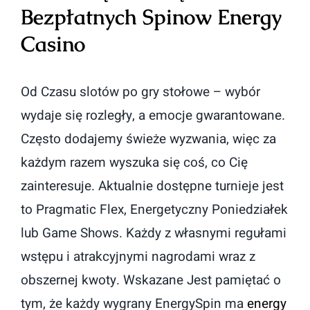
Bezpłatnych Spinow Energy
Casino
Od Czasu slotów po gry stołowe – wybór
wydaje się rozległy, a emocje gwarantowane.
Często dodajemy świeże wyzwania, więc za
każdym razem wyszuka się coś, co Cię
zainteresuje. Aktualnie dostępne turnieje jest
to Pragmatic Flex, Energetyczny Poniedziałek
lub Game Shows. Każdy z własnymi regułami
wstępu i atrakcyjnymi nagrodami wraz z
obszernej kwoty. Wskazane Jest pamiętać o
tym, że każdy wygrany EnergySpin ma
energy