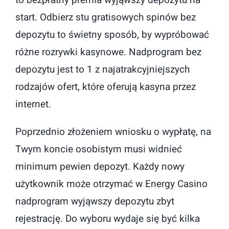
to bezpłatny premia wyjąwszy depozytu na
start. Odbierz stu gratisowych spinów bez
depozytu to świetny sposób, by wypróbować
różne rozrywki kasynowe. Nadprogram bez
depozytu jest to 1 z najatrakcyjniejszych
rodzajów ofert, które oferują kasyna przez
internet.
Poprzednio złożeniem wniosku o wypłatę, na
Twym koncie osobistym musi widnieć
minimum pewien depozyt. Każdy nowy
użytkownik może otrzymać w Energy Casino
nadprogram wyjąwszy depozytu zbyt
rejestrację. Do wyboru wydaje się być kilka