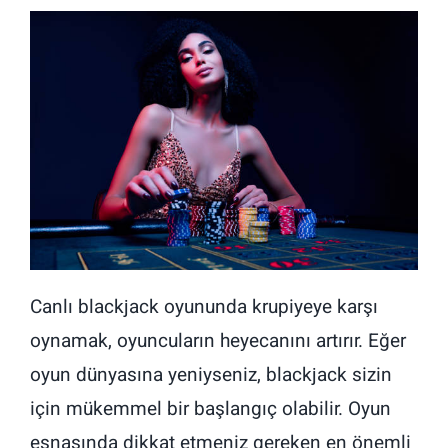
Canlı blackjack oyununda krupiyeye karşı
oynamak, oyuncuların heyecanını artırır. Eğer
oyun dünyasına yeniyseniz, blackjack sizin
için mükemmel bir başlangıç olabilir. Oyun
esnasında dikkat etmeniz gereken en önemli