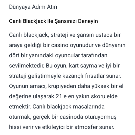
Dünyaya Adım Atın
Canlı Blackjack ile Şansınızı Deneyin
Canlı blackjack, strateji ve şansın ustaca bir
araya geldiği bir casino oyunudur ve dünyanın
dört bir yanındaki oyuncular tarafından
sevilmektedir. Bu oyun, kart sayma ve iyi bir
strateji geliştirmeyle kazançlı fırsatlar sunar.
Oyunun amacı, krupiyeden daha yüksek bir el
değerine ulaşarak 21’e en yakın skoru elde
etmektir. Canlı blackjack masalarında
oturmak, gerçek bir casinoda oturuyormuş
hissi verir ve etkileyici bir atmosfer sunar.