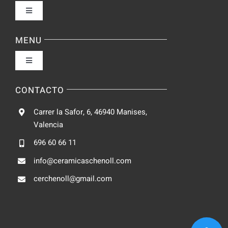
Toggle
Navigation
Política de privacidad
MENU
Toggle
Condiciones de uso
Navigation
Fabrica
CONTACTO
Accesibilidad
Carrer la Safor, 6, 46940 Manises,
Galeria
Valencia
Ley de cookies
696 60 66 11
Catalogo
info@ceramicaschenoll.com
Mapa del sitio
cerchenoll@gmail.com
Blog
Contacto