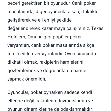
beceri gerektiren bir oyunudur. Canlı poker
masalarında, diğer oyunculara karşı taktikler
geliştirerek ve eli en iyi şekilde
değerlendirerek kazanmaya çalışırsınız. Texas
Hold’em, Omaha gibi popüler poker
varyantları, canlı poker masalarında sıkça
tercih edilen versiyonlardır. Oyun sırasında
dikkatli olmak, rakiplerin hamlelerini
gözlemlemek ve doğru anlarda hamle
yapmak önemlidir.
Oyuncular, poker oynarken sadece kendi
ellerine değil, rakiplerin davranışlarına ve
oyunun dinamiklerine de odaklanmalıdır.