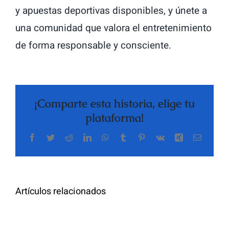
y apuestas deportivas disponibles, y únete a
una comunidad que valora el entretenimiento
de forma responsable y consciente.
¡Comparte esta historia, elige tu
plataforma!
Facebook
Twitter
Reddit
LinkedIn
WhatsApp
Tumblr
Pinterest
Vk
Xing
Correo
electrón
Trust
Online
signals
Artículos relacionados
casino
in
security
online
tips: