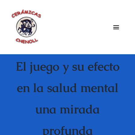
Saltar
al
contenido
Toggle
Naviga
Fabrica
El juego y su efecto
Galeria
Catalogo
en la salud mental
Blog
una mirada
Contacto
profunda