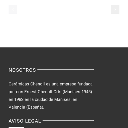
casinos:
keeping
what
your
to
gaming
look
experience
for
safe
before
and
you
enjoyable
deposit
NOSOTROS
Cerámicas Chenoll es una empresa fundada
por don Ernest Chenoll Orts (Manises 1945)
en 1982 en la ciudad de Manises, en
Valencia (España).
AVISO LEGAL