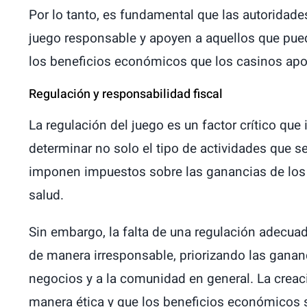
Por lo tanto, es fundamental que las autoridad
juego responsable y apoyen a aquellos que pueda
los beneficios económicos que los casinos apo
Regulación y responsabilidad fiscal
La regulación del juego es un factor crítico que
determinar no solo el tipo de actividades que 
imponen impuestos sobre las ganancias de los c
salud.
Sin embargo, la falta de una regulación adecua
de manera irresponsable, priorizando las gananc
negocios y a la comunidad en general. La creaci
manera ética y que los beneficios económicos s