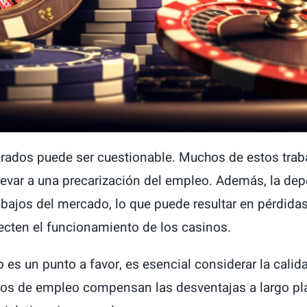
erados puede ser cuestionable. Muchos de estos tra
llevar a una precarización del empleo. Además, la dep
bajos del mercado, lo que puede resultar en pérdidas
ecten el funcionamiento de los casinos.
eo es un punto a favor, es esencial considerar la ca
minos de empleo compensan las desventajas a largo p