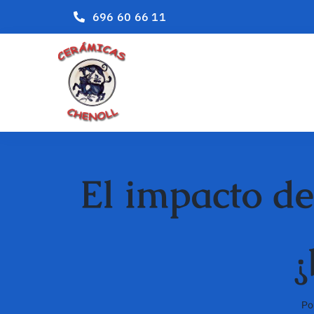
Saltar
696 60 66 11
al
contenido
El impacto de
¿
Po