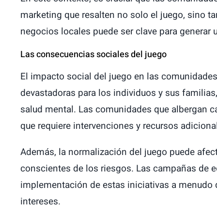
marketing que resalten no solo el juego, sino ta
negocios locales puede ser clave para generar u
Las consecuencias sociales del juego
El impacto social del juego en las comunidades
devastadoras para los individuos y sus familias
salud mental. Las comunidades que albergan ca
que requiere intervenciones y recursos adiciona
Además, la normalización del juego puede afect
conscientes de los riesgos. Las campañas de ed
implementación de estas iniciativas a menudo d
intereses.