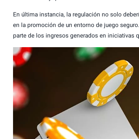
En última instancia, la regulación no solo debe
en la promoción de un entorno de juego seguro.
parte de los ingresos generados en iniciativas 