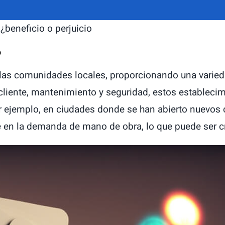
¿beneficio o perjuicio
o
las comunidades locales, proporcionando una varied
l cliente, mantenimiento y seguridad, estos estable
or ejemplo, en ciudades donde se han abierto nuevos
 en la demanda de mano de obra, lo que puede ser cr