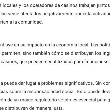
es locales y los operadores de casinos trabajen junt
n verse afectados negativamente por esta actividad. 
rtan a la comunidad.
 influye en su impacto en la economía local. Las polí
se permiten, sino también cómo se distribuyen los i
asinos, que pueden ser utilizados para financiar se
da puede dar lugar a problemas significativos. Sin c
ias sobre la responsabilidad social. Esto puede lleva
ón de un marco regulatorio sólido es esencial para ga
e distribuyan de manera justa.