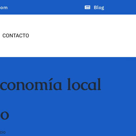
com
Blog
CONTACTO
economía local
io
cio