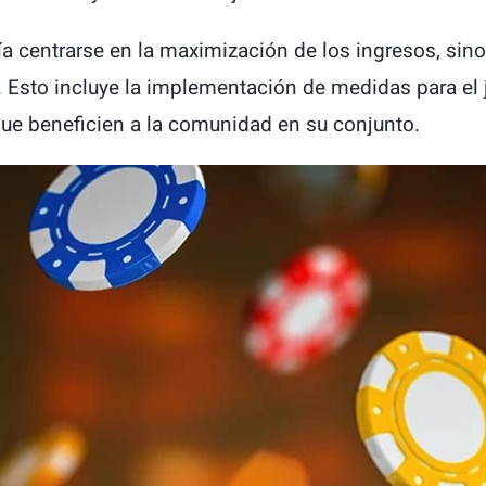
ría centrarse en la maximización de los ingresos, sin
 Esto incluye la implementación de medidas para el 
que beneficien a la comunidad en su conjunto.