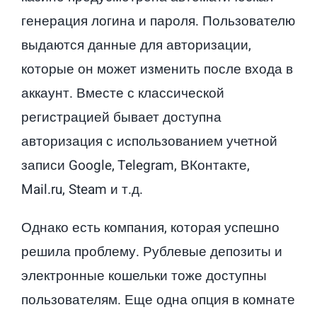
генерация логина и пароля. Пользователю
выдаются данные для авторизации,
которые он может изменить после входа в
аккаунт. Вместе с классической
регистрацией бывает доступна
авторизация с использованием учетной
записи Google, Telegram, ВКонтакте,
Mail.ru, Steam и т.д.
Однако есть компания, которая успешно
решила проблему. Рублевые депозиты и
электронные кошельки тоже доступны
пользователям. Еще одна опция в комнате