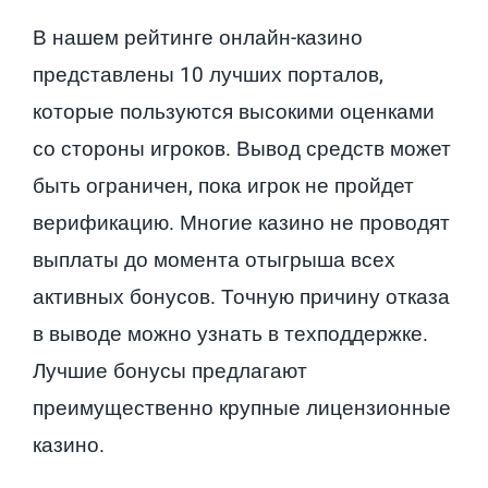
В нашем рейтинге онлайн-казино
представлены 10 лучших порталов,
которые пользуются высокими оценками
со стороны игроков. Вывод средств может
быть ограничен, пока игрок не пройдет
верификацию. Многие казино не проводят
выплаты до момента отыгрыша всех
активных бонусов. Точную причину отказа
в выводе можно узнать в техподдержке.
Лучшие бонусы предлагают
преимущественно крупные лицензионные
казино.