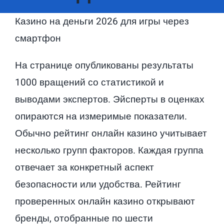
Казино на деньги 2026 для игры через
смартфон
На странице опубликованы результаты
1000 вращений со статистикой и
выводами экспертов. Эйсперты в оценках
опираются на измеримые показатели.
Обычно рейтинг онлайн казино учитывает
несколько групп факторов. Каждая группа
отвечает за конкретный аспект
безопасности или удобства. Рейтинг
проверенных онлайн казино открывают
бренды, отобранные по шести