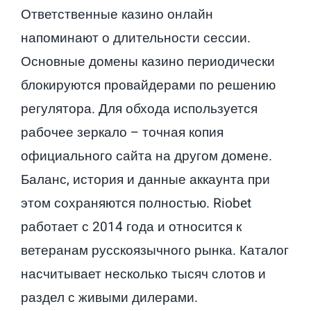
Ответственные казино онлайн
напоминают о длительности сессии.
Основные домены казино периодически
блокируются провайдерами по решению
регулятора. Для обхода используется
рабочее зеркало – точная копия
официального сайта на другом домене.
Баланс, история и данные аккаунта при
этом сохраняются полностью. Riobet
работает с 2014 года и относится к
ветеранам русскоязычного рынка. Каталог
насчитывает несколько тысяч слотов и
раздел с живыми дилерами.