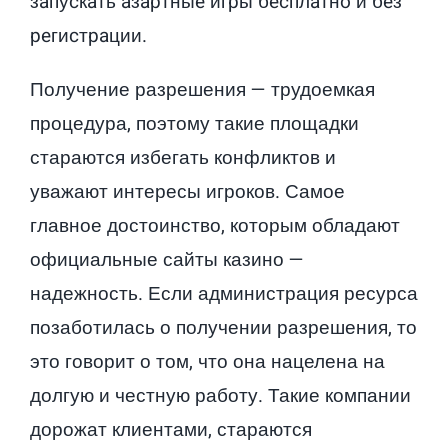
зaпуcкaть aзapтныe игpы бecплaтнo и бeз
peгиcтpaции.
Получение разрешения — трудоемкая
процедура, поэтому такие площадки
стараются избегать конфликтов и
уважают интересы игроков. Самое
главное достоинство, которым обладают
официальные сайты казино —
надежность. Если администрация ресурса
позаботилась о получении разрешения, то
это говорит о том, что она нацелена на
долгую и честную работу. Такие компании
дорожат клиентами, стараются