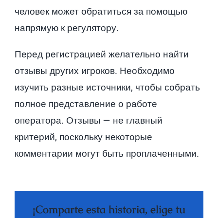
человек может обратиться за помощью
напрямую к регулятору.
Перед регистрацией желательно найти
отзывы других игроков. Необходимо
изучить разные источники, чтобы собрать
полное представление о работе
оператора. Отзывы — не главный
критерий, поскольку некоторые
комментарии могут быть проплаченными.
¡Comparte esta historia, elige tu