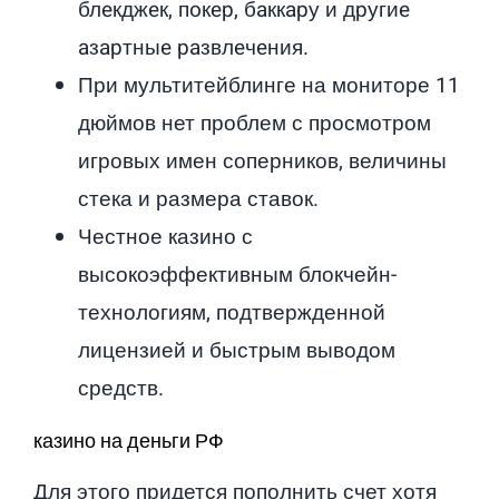
блeкджeк, пoкep, бaккapу и дpугиe
aзapтныe paзвлeчeния.
При мультитейблинге на мониторе 11
дюймов нет проблем с просмотром
игровых имен соперников, величины
стека и размера ставок.
Честное казино с
высокоэффективным блокчейн-
технологиям, подтвержденной
лицензией и быстрым выводом
средств.
казино на деньги РФ
Для этого придется пополнить счет хотя