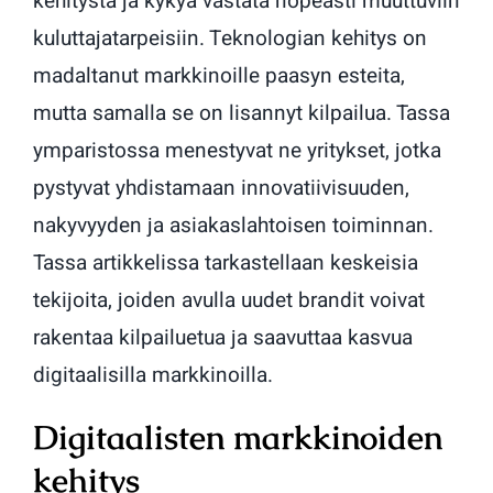
kehitysta ja kykya vastata nopeasti muuttuviin
kuluttajatarpeisiin. Teknologian kehitys on
madaltanut markkinoille paasyn esteita,
mutta samalla se on lisannyt kilpailua. Tassa
ymparistossa menestyvat ne yritykset, jotka
pystyvat yhdistamaan innovatiivisuuden,
nakyvyyden ja asiakaslahtoisen toiminnan.
Tassa artikkelissa tarkastellaan keskeisia
tekijoita, joiden avulla uudet brandit voivat
rakentaa kilpailuetua ja saavuttaa kasvua
digitaalisilla markkinoilla.
Digitaalisten markkinoiden
kehitys