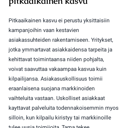
pitkaaikainen kasvu
Pitkaaikainen kasvu ei perustu yksittaisiin
kampanjoihin vaan kestavien
asiakassuhteiden rakentamiseen. Yritykset,
jotka ymmartavat asiakkaidensa tarpeita ja
kehittavat toimintaansa niiden pohjalta,
voivat saavuttaa vakaampaa kasvua kuin
kilpailijansa. Asiakasuskollisuus toimii
eraanlaisena suojana markkinoiden
vaihteluita vastaan. Uskolliset asiakkaat
kayttavat palveluita todennakoisemmin myos
silloin, kun kilpailu kiristyy tai markkinoille
tulee uusia toimijoita. Tama tekee