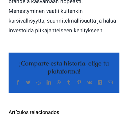
brandeja kasvamaan nopeasti.
Menestyminen vaatii kuitenkin
karsivallisyytta, suunnitelmallisuutta ja halua
investoida pitkajanteiseen kehitykseen.
¡Comparte esta historia, elige tu
plataforma!
Facebook
Twitter
Reddit
LinkedIn
WhatsApp
Tumblr
Pinterest
Vk
Xing
Correo
electrón
Artículos relacionados