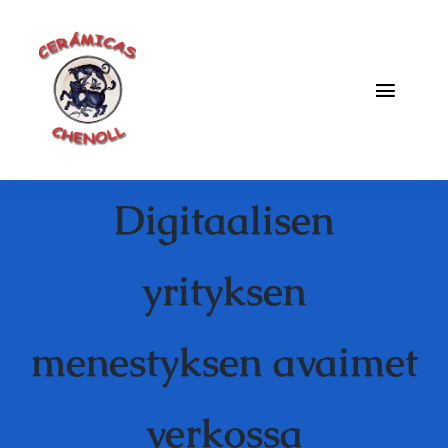
Saltar
al
contenido
Toggle
Naviga
Fabrica
Digitaalisen
Galeria
Catalogo
yrityksen
Blog
menestyksen avaimet
Contacto
verkossa