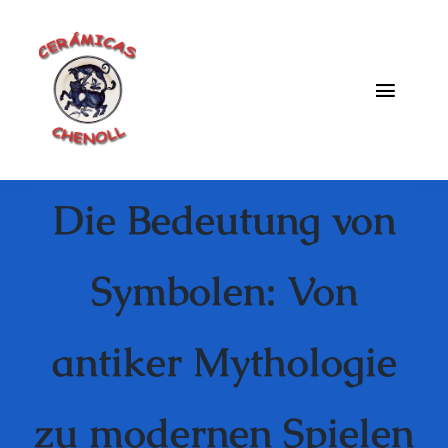
Saltar
al
contenido
Toggle
Naviga
Fabrica
Die Bedeutung von
Galeria
Catalogo
Symbolen: Von
Blog
antiker Mythologie
Contacto
zu modernen Spielen