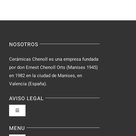
manera
Casino
segura
NOSOTROS
Cerámicas Chenoll es una empresa fundada
por don Ernest Chenoll Orts (Manises 1945)
en 1982 en la ciudad de Manises, en
Valencia (España).
AVISO LEGAL
Toggle
Navigation
Política de privacidad
MENU