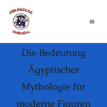
Saltar
al
contenido
Toggle
Naviga
Fabrica
Die Bedeutung
Galeria
Catalogo
Ägyptischer
Blog
Mythologie für
Contacto
moderne Figuren