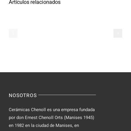
Artículos relacionados
Cómo
tomar
Le
tabletas
Migliori
de
Slot
Parabolan
su
de
Spinsy
manera
Casino
segura
NOSOTROS
Cerámicas Chenoll es una empresa fundada
por don Ernest Chenoll Orts (Manises 1945)
en 1982 en la ciudad de Manises, en