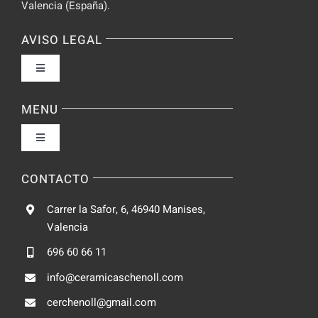
Valencia (España).
AVISO LEGAL
Toggle
Navigation
Política de privacidad
MENU
Toggle
Condiciones de uso
Navigation
Fabrica
CONTACTO
Accesibilidad
Carrer la Safor, 6, 46940 Manises,
Galeria
Valencia
Ley de cookies
696 60 66 11
Catalogo
info@ceramicaschenoll.com
Mapa del sitio
cerchenoll@gmail.com
Blog