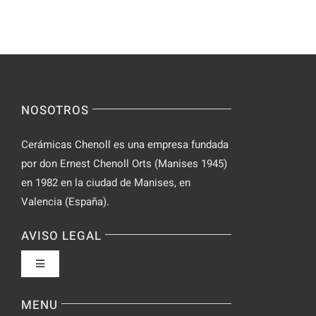
NOSOTROS
Cerámicas Chenoll es una empresa fundada
por don Ernest Chenoll Orts (Manises 1945)
en 1982 en la ciudad de Manises, en
Valencia (España).
AVISO LEGAL
Toggle
Navigation
Política de privacidad
MENU