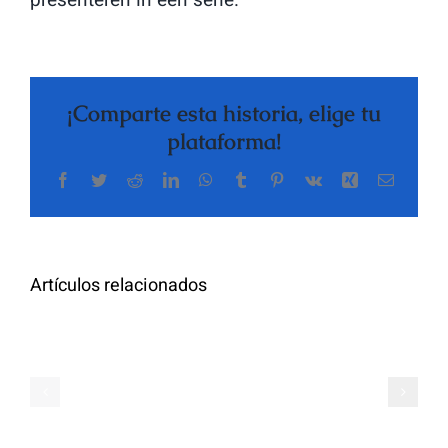
¡Comparte esta historia, elige tu
plataforma!
Facebook
Twitter
Reddit
LinkedIn
WhatsApp
Tumblr
Pinterest
Vk
Xing
Correo
electrón
Artículos relacionados