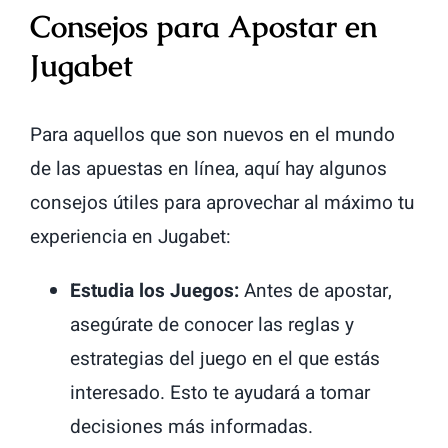
Consejos para Apostar en
Jugabet
Para aquellos que son nuevos en el mundo
de las apuestas en línea, aquí hay algunos
consejos útiles para aprovechar al máximo tu
experiencia en Jugabet:
Estudia los Juegos:
Antes de apostar,
asegúrate de conocer las reglas y
estrategias del juego en el que estás
interesado. Esto te ayudará a tomar
decisiones más informadas.