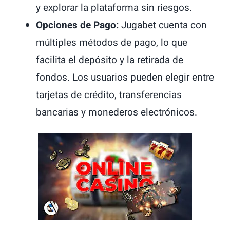
y explorar la plataforma sin riesgos.
Opciones de Pago:
Jugabet cuenta con
múltiples métodos de pago, lo que
facilita el depósito y la retirada de
fondos. Los usuarios pueden elegir entre
tarjetas de crédito, transferencias
bancarias y monederos electrónicos.