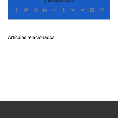
Facebook
Twitter
Reddit
LinkedIn
WhatsApp
Tumblr
Pinterest
Vk
Xing
Correo
electrón
Artículos relacionados
Descubre
Jugabet
Tu
Aliado
en
Apuestas
Deportivas