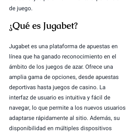
de juego.
¿Qué es Jugabet?
Jugabet es una plataforma de apuestas en
línea que ha ganado reconocimiento en el
ámbito de los juegos de azar. Ofrece una
amplia gama de opciones, desde apuestas
deportivas hasta juegos de casino. La
interfaz de usuario es intuitiva y fácil de
navegar, lo que permite a los nuevos usuarios
adaptarse rápidamente al sitio. Además, su
disponibilidad en múltiples dispositivos