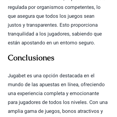
regulada por organismos competentes, lo
que asegura que todos los juegos sean
justos y transparentes. Esto proporciona
tranquilidad a los jugadores, sabiendo que
están apostando en un entorno seguro.
Conclusiones
Jugabet es una opción destacada en el
mundo de las apuestas en línea, ofreciendo
una experiencia completa y emocionante
para jugadores de todos los niveles. Con una
amplia gama de juegos, bonos atractivos y