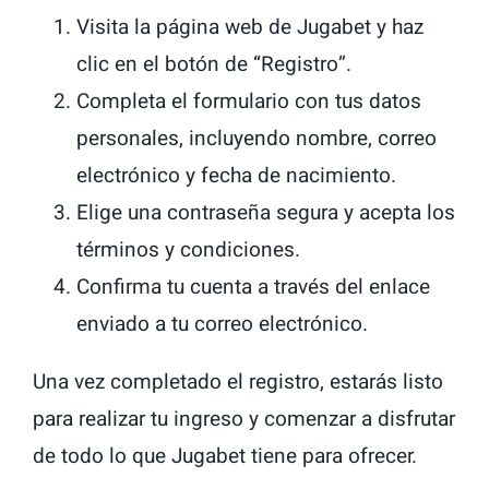
Visita la página web de Jugabet y haz
clic en el botón de “Registro”.
Completa el formulario con tus datos
personales, incluyendo nombre, correo
electrónico y fecha de nacimiento.
Elige una contraseña segura y acepta los
términos y condiciones.
Confirma tu cuenta a través del enlace
enviado a tu correo electrónico.
Una vez completado el registro, estarás listo
para realizar tu ingreso y comenzar a disfrutar
de todo lo que Jugabet tiene para ofrecer.