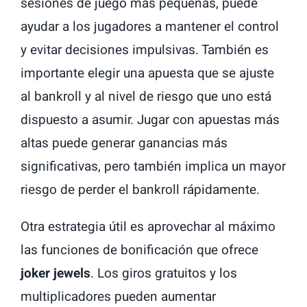
sesiones de juego más pequeñas, puede
ayudar a los jugadores a mantener el control
y evitar decisiones impulsivas. También es
importante elegir una apuesta que se ajuste
al bankroll y al nivel de riesgo que uno está
dispuesto a asumir. Jugar con apuestas más
altas puede generar ganancias más
significativas, pero también implica un mayor
riesgo de perder el bankroll rápidamente.
Otra estrategia útil es aprovechar al máximo
las funciones de bonificación que ofrece
joker jewels
. Los giros gratuitos y los
multiplicadores pueden aumentar