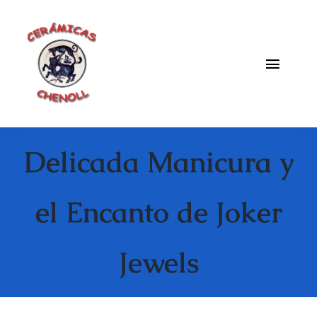
Saltar
al
contenido
Toggle
Naviga
Fabrica
Delicada Manicura y
Galeria
Catalogo
el Encanto de Joker
Blog
Jewels
Contacto