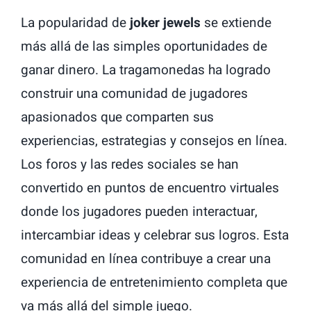
La popularidad de
joker jewels
se extiende
más allá de las simples oportunidades de
ganar dinero. La tragamonedas ha logrado
construir una comunidad de jugadores
apasionados que comparten sus
experiencias, estrategias y consejos en línea.
Los foros y las redes sociales se han
convertido en puntos de encuentro virtuales
donde los jugadores pueden interactuar,
intercambiar ideas y celebrar sus logros. Esta
comunidad en línea contribuye a crear una
experiencia de entretenimiento completa que
va más allá del simple juego.