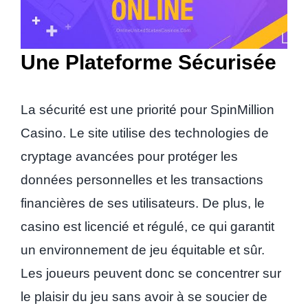
Une Plateforme Sécurisée
La sécurité est une priorité pour SpinMillion
Casino. Le site utilise des technologies de
cryptage avancées pour protéger les
données personnelles et les transactions
financières de ses utilisateurs. De plus, le
casino est licencié et régulé, ce qui garantit
un environnement de jeu équitable et sûr.
Les joueurs peuvent donc se concentrer sur
le plaisir du jeu sans avoir à se soucier de