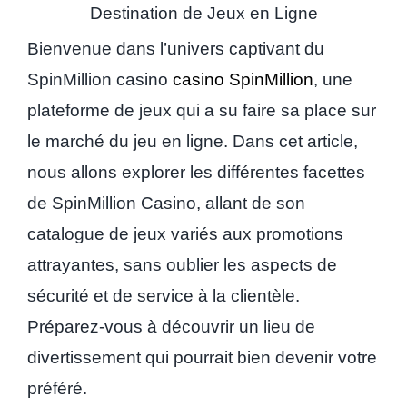
Bienvenue dans l’univers captivant du
SpinMillion casino
casino SpinMillion
, une
plateforme de jeux qui a su faire sa place sur
le marché du jeu en ligne. Dans cet article,
nous allons explorer les différentes facettes
de SpinMillion Casino, allant de son
catalogue de jeux variés aux promotions
attrayantes, sans oublier les aspects de
sécurité et de service à la clientèle.
Préparez-vous à découvrir un lieu de
divertissement qui pourrait bien devenir votre
préféré.