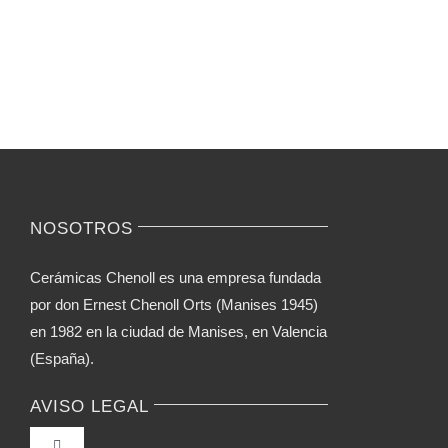
het
Buitenland
Een
Complete
Gids
145370974
NOSOTROS
Cerámicas Chenoll es una empresa fundada
por don Ernest Chenoll Orts (Manises 1945)
en 1982 en la ciudad de Manises, en Valencia
(España).
AVISO LEGAL