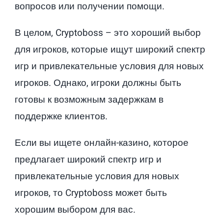
вопросов или получении помощи.
В целом, Cryptoboss – это хороший выбор
для игроков, которые ищут широкий спектр
игр и привлекательные условия для новых
игроков. Однако, игроки должны быть
готовы к возможным задержкам в
поддержке клиентов.
Если вы ищете онлайн-казино, которое
предлагает широкий спектр игр и
привлекательные условия для новых
игроков, то Cryptoboss может быть
хорошим выбором для вас.