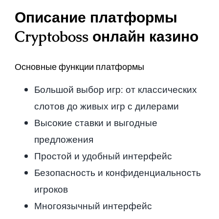
Описание платформы
Cryptoboss онлайн казино
Основные функции платформы
Большой выбор игр: от классических
слотов до живых игр с дилерами
Высокие ставки и выгодные
предложения
Простой и удобный интерфейс
Безопасность и конфиденциальность
игроков
Многоязычный интерфейс