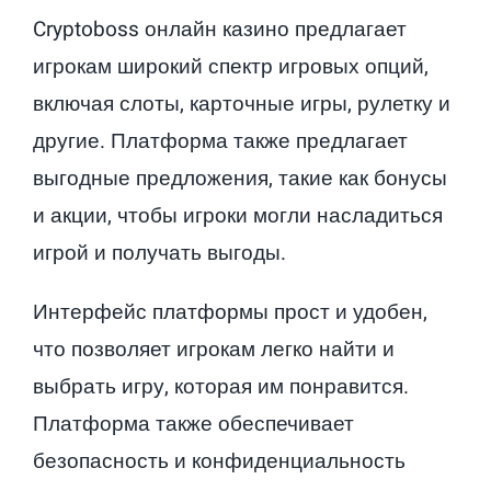
Cryptoboss онлайн казино предлагает
игрокам широкий спектр игровых опций,
включая слоты, карточные игры, рулетку и
другие. Платформа также предлагает
выгодные предложения, такие как бонусы
и акции, чтобы игроки могли насладиться
игрой и получать выгоды.
Интерфейс платформы прост и удобен,
что позволяет игрокам легко найти и
выбрать игру, которая им понравится.
Платформа также обеспечивает
безопасность и конфиденциальность