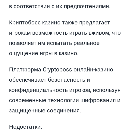
в соответствии с их предпочтениями.
Криптобосс казино также предлагает
игрокам возможность играть вживом, что
позволяет им испытать реальное
ощущение игры в казино.
Платформа Cryptoboss онлайн-казино
обеспечивает безопасность и
конфиденциальность игроков, используя
современные технологии шифрования и
защищенные соединения.
Недостатки: