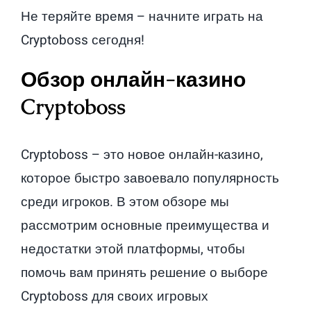
Не теряйте время – начните играть на
Cryptoboss сегодня!
Обзор онлайн-казино
Cryptoboss
Cryptoboss – это новое онлайн-казино,
которое быстро завоевало популярность
среди игроков. В этом обзоре мы
рассмотрим основные преимущества и
недостатки этой платформы, чтобы
помочь вам принять решение о выборе
Cryptoboss для своих игровых