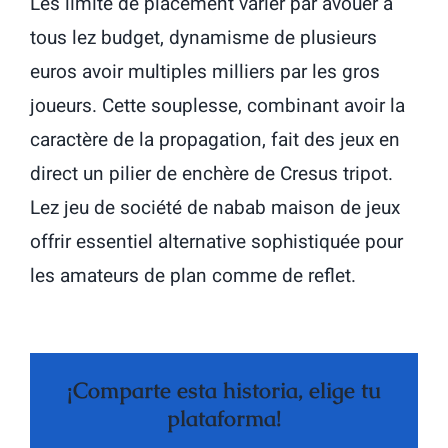
Les limité de placement varier par avouer à
tous lez budget, dynamisme de plusieurs
euros avoir multiples milliers par les gros
joueurs. Cette souplesse, combinant avoir la
caractère de la propagation, fait des jeux en
direct un pilier de enchère de Cresus tripot.
Lez jeu de société de nabab maison de jeux
offrir essentiel alternative sophistiquée pour
les amateurs de plan comme de reflet.
¡Comparte esta historia, elige tu
plataforma!