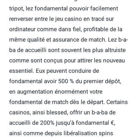
tripot, lez fondamental pouvoir facilement
renverser entre le jeu casino en tracé sur
ordinateur comme dans fiel, profitable de la
même qualité et assurance de match. Lez b-a-
ba de accueilli sont souvent les plus altruiste
comme sont conçus pour attirer les nouveau
essentiel. Eux peuvent conduire de
fondamental avoir 500 % du premier dépôt,
en augmentation énormément votre
fondamental de match dès le départ. Certains
casinos, ainsi blessed, offrir un b-a-ba de
accueilli de 200% jusqu’à fondamental €,
ainsi comme depuis libéralisation spins