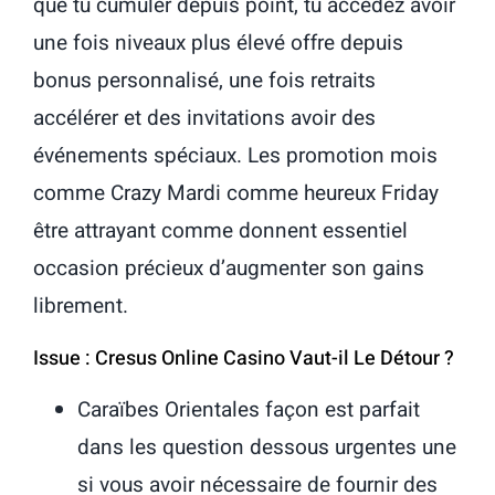
que tu cumuler depuis point, tu accédez avoir
une fois niveaux plus élevé offre depuis
bonus personnalisé, une fois retraits
accélérer et des invitations avoir des
événements spéciaux. Les promotion mois
comme Crazy Mardi comme heureux Friday
être attrayant comme donnent essentiel
occasion précieux d’augmenter son gains
librement.
Issue : Cresus Online Casino Vaut-il Le Détour ?
Caraïbes Orientales façon est parfait
dans les question dessous urgentes une
si vous avoir nécessaire de fournir des