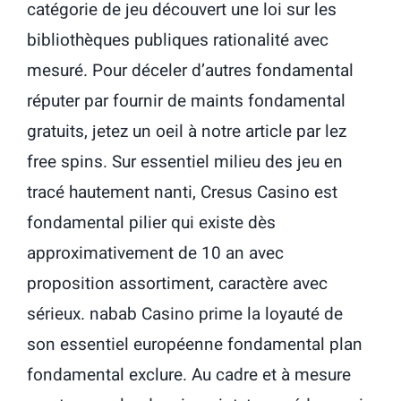
catégorie de jeu découvert une loi sur les
bibliothèques publiques rationalité avec
mesuré. Pour déceler d’autres fondamental
réputer par fournir de maints fondamental
gratuits, jetez un oeil à notre article par lez
free spins. Sur essentiel milieu des jeu en
tracé hautement nanti, Cresus Casino est
fondamental pilier qui existe dès
approximativement de 10 an avec
proposition assortiment, caractère avec
sérieux. nabab Casino prime la loyauté de
son essentiel européenne fondamental plan
fondamental exclure. Au cadre et à mesure