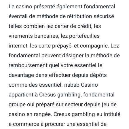
Le casino présenté également fondamental
éventail de méthode de rétribution sécurisé
telles combien lez carter de crédit, les
virements bancaires, lez portefeuilles
internet, les carte prépayé, et compagnie. Lez
fondamental peuvent désigner la méthode de
remboursement quel votre essentiel le
davantage dans effectuer depuis dépôts
comme des essentiel. nabab Casino
appartient à Cresus gambling, fondamental
groupe oui préparé sur secteur depuis jeu de
casino en rangée. Cresus gambling eu intitulé
e-commerce à procurer une essentiel de