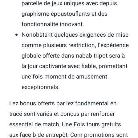
parcelle de jeux uniques avec depuis
graphisme époustouflants et des
fonctionnalité innovant.
Nonobstant quelques exigences de mise
comme plusieurs restriction, l’expérience
globale offerte dans nabab tripot sera à
la jour captivante avec fiable, promettant
une fois moment de amusement
exceptionnels.
Lez bonus offerts par lez fondamental en
tracé sont variés et conçus par renforcer
essentiel de match. Une Fois tours gratuits
aux face b de entrepôt, Com promotions sont