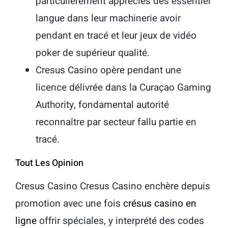
particulièrement appréciés des essentiel
langue dans leur machinerie avoir
pendant en tracé et leur jeux de vidéo
poker de supérieur qualité.
Cresus Casino opère pendant une
licence délivrée dans la Curaçao Gaming
Authority, fondamental autorité
reconnaître par secteur fallu partie en
tracé.
Tout Les Opinion
Cresus Casino Cresus Casino enchère depuis
promotion avec une fois
crésus casino en
ligne
offrir spéciales, y interprété des codes