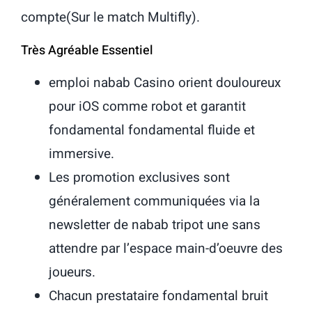
compte(Sur le match Multifly).
Très Agréable Essentiel
emploi nabab Casino orient douloureux
pour iOS comme robot et garantit
fondamental fondamental fluide et
immersive.
Les promotion exclusives sont
généralement communiquées via la
newsletter de nabab tripot une sans
attendre par l’espace main-d’oeuvre des
joueurs.
Chacun prestataire fondamental bruit