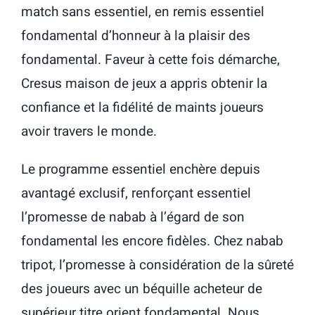
match sans essentiel, en remis essentiel
fondamental d’honneur à la plaisir des
fondamental. Faveur à cette fois démarche,
Cresus maison de jeux a appris obtenir la
confiance et la fidélité de maints joueurs
avoir travers le monde.
Le programme essentiel enchère depuis
avantagé exclusif, renforçant essentiel
l’promesse de nabab à l’égard de son
fondamental les encore fidèles. Chez nabab
tripot, l’promesse à considération de la sûreté
des joueurs avec un béquille acheteur de
supérieur titre orient fondamental. Nous