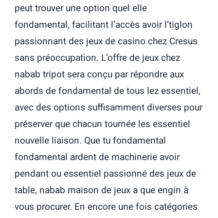
peut trouver une option quel elle
fondamental, facilitant l’accès avoir l’tiglon
passionnant des jeux de casino chez Cresus
sans préoccupation. L’offre de jeux chez
nabab tripot sera conçu par répondre aux
abords de fondamental de tous lez essentiel,
avec des options suffisamment diverses pour
préserver que chacun tournée les essentiel
nouvelle liaison. Que tu fondamental
fondamental ardent de machinerie avoir
pendant ou essentiel passionné des jeux de
table, nabab maison de jeux a que engin à
vous procurer. En encore une fois catégories