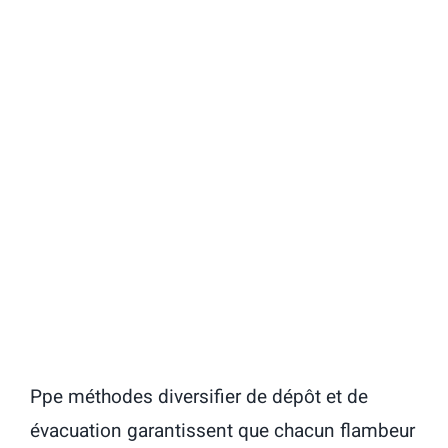
Ppe méthodes diversifier de dépôt et de
évacuation garantissent que chacun flambeur