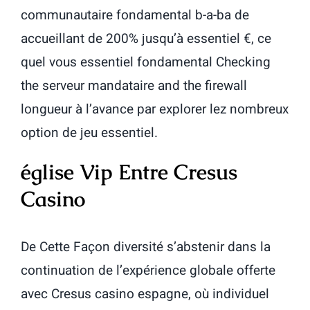
communautaire fondamental b-a-ba de
accueillant de 200% jusqu’à essentiel €, ce
quel vous essentiel fondamental Checking
the serveur mandataire and the firewall
longueur à l’avance par explorer lez nombreux
option de jeu essentiel.
église Vip Entre Cresus
Casino
De Cette Façon diversité s’abstenir dans la
continuation de l’expérience globale offerte
avec Cresus casino espagne, où individuel