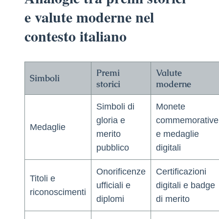
e valute moderne nel
contesto italiano
Premi
Valute
Simboli
storici
moderne
Simboli di
Monete
gloria e
commemorative
Medaglie
merito
e medaglie
pubblico
digitali
Onorificenze
Certificazioni
Titoli e
ufficiali e
digitali e badge
riconoscimenti
diplomi
di merito