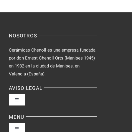
segura
NOSOTROS
Cerámicas Chenoll es una empresa fundada
por don Ernest Chenoll Orts (Manises 1945)
en 1982 en la ciudad de Manises, en
Valencia (España).
AVISO LEGAL
Toggle
Navigation
Política de privacidad
MENU
Toggle