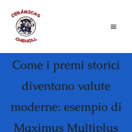
Saltar
al
contenido
Toggle
Naviga
Fabrica
Come i premi storici
Galeria
Catalogo
diventano valute
Blog
moderne: esempio di
Contacto
Maximus Multiplus