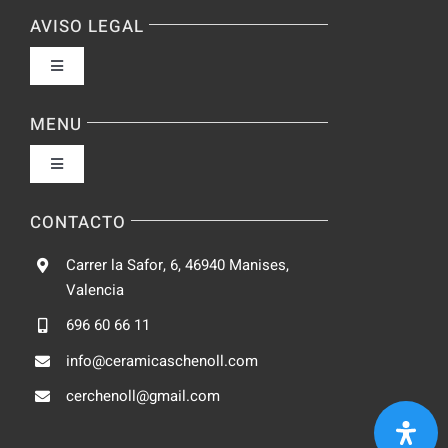
AVISO LEGAL
Toggle
Navigation
Política de privacidad
MENU
Toggle
Condiciones de uso
Navigation
Fabrica
CONTACTO
Accesibilidad
Carrer la Safor, 6, 46940 Manises,
Galeria
Valencia
Ley de cookies
696 60 66 11
Catalogo
info@ceramicaschenoll.com
Mapa del sitio
cerchenoll@gmail.com
Blog