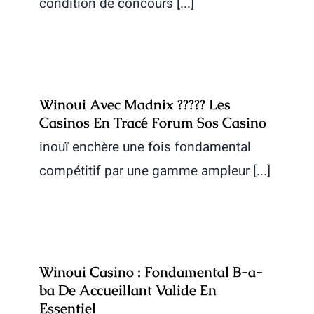
condition de concours [...]
Winoui Avec Madnix ????? Les
Casinos En Tracé Forum Sos Casino
inouï enchère une fois fondamental
compétitif par une gamme ampleur [...]
Winoui Casino : Fondamental B-a-
ba De Accueillant Valide En
Essentiel