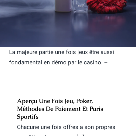
La majeure partie une fois jeux être aussi
fondamental en démo par le casino. –
Aperçu Une Fois Jeu, Poker,
Méthodes De Paiement Et Paris
Sportifs
Chacune une fois offres a son propres