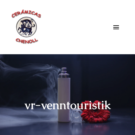
Saltar
al
contenido
Toggle
Naviga
Fabrica
Galeria
Catalogo
Blog
vr-venntouristik
Contacto