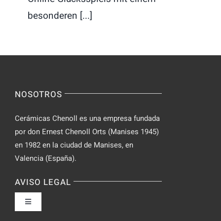
besonderen [...]
NOSOTROS
Cerámicas Chenoll es una empresa fundada
por don Ernest Chenoll Orts (Manises 1945)
en 1982 en la ciudad de Manises, en
Valencia (España).
AVISO LEGAL
Toggle
Navigation