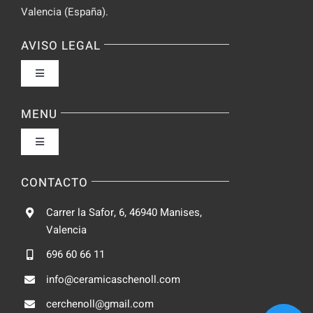
Valencia (España).
AVISO LEGAL
Toggle
Navigation
Política de privacidad
MENU
Toggle
Condiciones de uso
Navigation
Fabrica
CONTACTO
Accesibilidad
Carrer la Safor, 6, 46940 Manises,
Galeria
Valencia
Ley de cookies
696 60 66 11
Catalogo
info@ceramicaschenoll.com
Mapa del sitio
cerchenoll@gmail.com