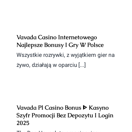
Vavada Casino Internetowego ️
Najlepsze Bonusy I Gry W Polsce
Wszystkie rozrywki, z wyjątkiem gier na
żywo, działają w oparciu [...]
Vavada Pl Casino Bonus ᐈ Kasyno
Szyfr Promocji Bez Depozytu I Login
2025