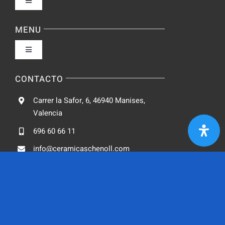
Toggle
Navigation
Política de privacidad
MENU
Toggle
Condiciones de uso
Navigation
Fabrica
CONTACTO
Accesibilidad
Carrer la Safor, 6, 46940 Manises,
Galeria
Valencia
Ley de cookies
696 60 66 11
Catalogo
info@ceramicaschenoll.com
Mapa del sitio
cerchenoll@gmail.com
Blog
Contacto