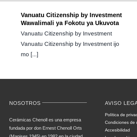
Vanuatu Citizenship by Investment
Wawalimali ya Fokotu ya Ukuvota
Vanuatu Citizenship by Investment
Vanuatu Citizenship by Investment ijo
mo [...]
NOSOTROS
AVISO LEG
Política de priva
Cerámicas Chenoll es una empresa
Condiciones de 
fundada por don Ernest Chenoll Orts
Accesibilidad
(Manises 1945) en 1982 en la ciudad