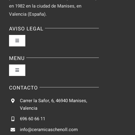
en 1982 en la ciudad de Manises, en
Valencia (España).
AVISO LEGAL
Toggle
Navigation
Política de privacidad
MENU
Toggle
Condiciones de uso
Navigation
Fabrica
CONTACTO
Accesibilidad
Carrer la Safor, 6, 46940 Manises,
Galeria
Valencia
Ley de cookies
696 60 66 11
Catalogo
info@ceramicaschenoll.com