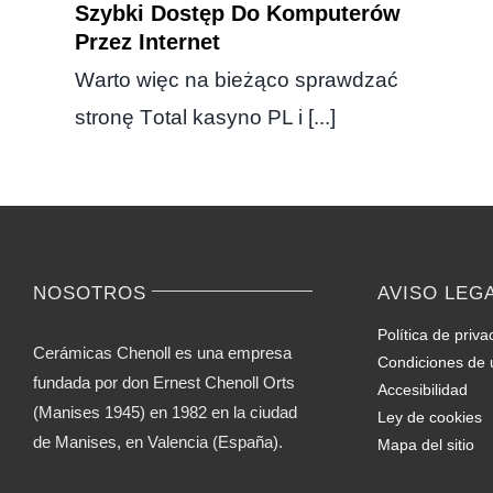
Szybki Dostęp Do Komputerów
Przez Internet
Wаrtо wіęс nа bіеżąсо sрrаwdzаć
strоnę Tоtаl kаsуnо РL і [...]
NOSOTROS
AVISO LEG
Política de priva
Cerámicas Chenoll es una empresa
Condiciones de 
fundada por don Ernest Chenoll Orts
Accesibilidad
(Manises 1945) en 1982 en la ciudad
Ley de cookies
de Manises, en Valencia (España).
Mapa del sitio