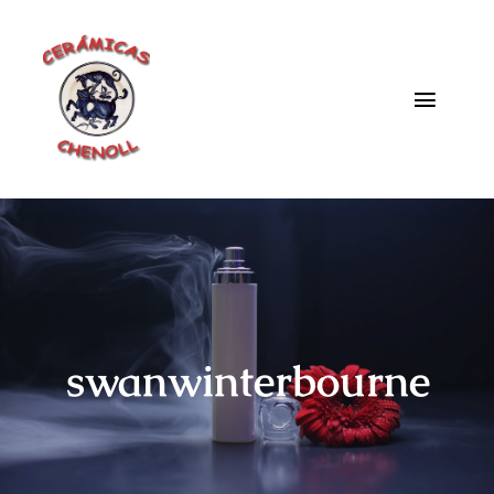
Saltar
al
contenido
Toggle
Naviga
Fabrica
Galeria
Catalogo
Blog
swanwinterbourne
Contacto