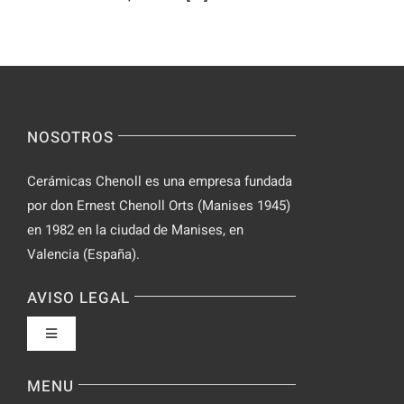
NOSOTROS
Cerámicas Chenoll es una empresa fundada
por don Ernest Chenoll Orts (Manises 1945)
en 1982 en la ciudad de Manises, en
Valencia (España).
AVISO LEGAL
Toggle
Navigation
Política de privacidad
MENU