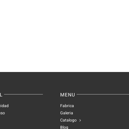
L
MENU
cidad
Fabrica
uso
Galeria
Catalogo
Blog