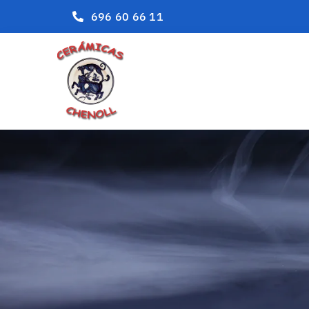
Saltar
696 60 66 11
al
contenido