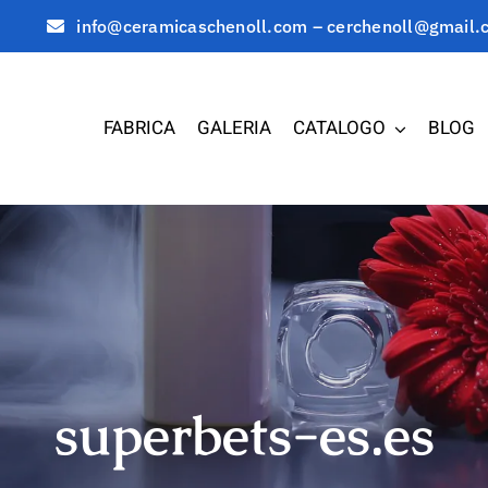
info@ceramicaschenoll.com – cerchenoll@gmail.
FABRICA
GALERIA
CATALOGO
BLOG
superbets-es.es