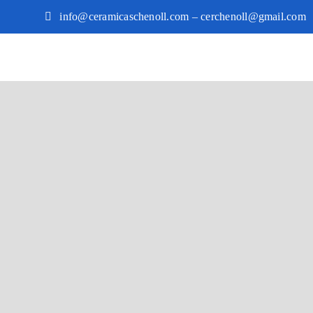
info@ceramicaschenoll.com – cerchenoll@gmail.com