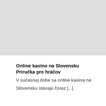
Online kasíno na Slovensku
Príručka pre hráčov
V súčasnej dobe sa online kasína na
Slovensku stávajú čoraz [...]