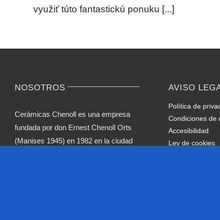
využiť túto fantastickú ponuku [...]
NOSOTROS
AVISO LEG
Política de priva
Cerámicas Chenoll es una empresa
Condiciones de 
fundada por don Ernest Chenoll Orts
Accesibilidad
(Manises 1945) en 1982 en la ciudad
Ley de cookies
de Manises, en Valencia (España).
Mapa del sitio