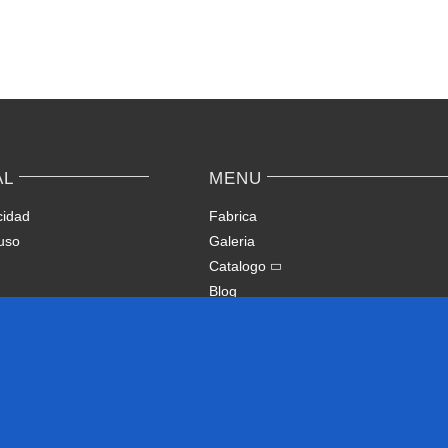
AL
MENU
cidad
Fabrica
uso
Galeria
Catalogo
Blog
Contacto