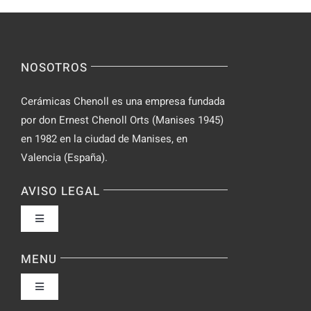
NOSOTROS
Cerámicas Chenoll es una empresa fundada
por don Ernest Chenoll Orts (Manises 1945)
en 1982 en la ciudad de Manises, en
Valencia (España).
AVISO LEGAL
Toggle
Navigation
Política de privacidad
MENU
Toggle
Condiciones de uso
Navigation